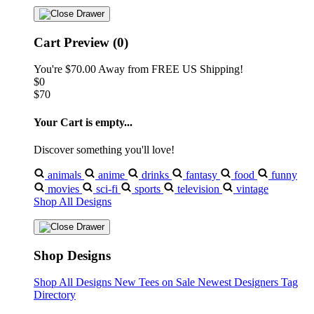
Cart Preview (0)
You're
$70.00
Away from
FREE US Shipping!
$0
$70
Your Cart is empty...
Discover something you'll love!
animals
anime
drinks
fantasy
food
funny
movies
sci-fi
sports
television
vintage
Shop All Designs
Shop Designs
Shop All Designs
New Tees on Sale
Newest Designers
Tag
Directory