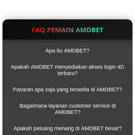
FAQ PEMAIN AMDBET
Apa itu AMDBET?
AMDBET adalah tempat bermain toto togel online
Apakah AMDBET menyediakan akses login 4D
4D yang menyediakan akses login terbaru, pasaran
terbaru?
lengkap, layanan customer service responsif, serta
peluang menang besar setiap hari.
Ya, AMDBET memberikan akses login 4D terbaru
Pasaran apa saja yang tersedia di AMDBET?
agar member dapat bermain dengan nyaman dan
aman.
AMDBET memiliki pasaran togel yang lengkap,
Bagaimana layanan customer service di
sehingga pemain bisa memilih berbagai jenis
AMDBET?
pasaran sesuai keinginan.
AMDBET dilengkapi dengan layanan customer
Apakah peluang menang di AMDBET besar?
service yang responsif, siap membantu member