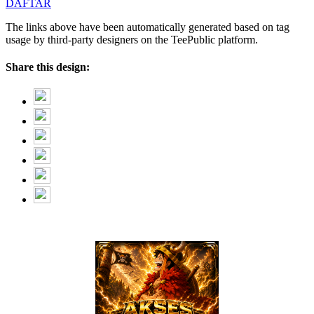
DAFTAR
The links above have been automatically generated based on tag
usage by third-party designers on the TeePublic platform.
Share this design: