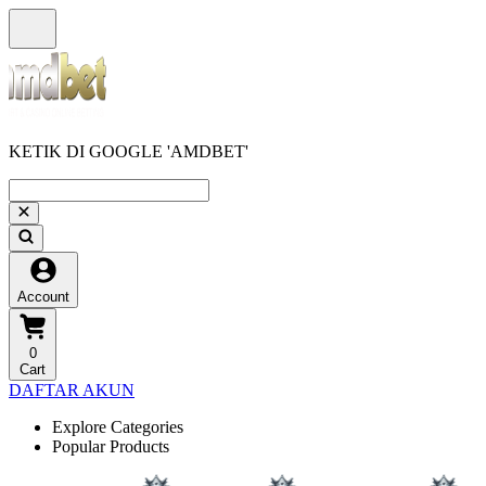
KETIK DI GOOGLE 'AMDBET'
Account
0
Cart
DAFTAR AKUN
Explore Categories
Popular Products