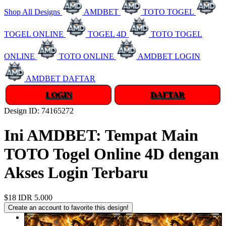
Shop All Designs
AMDBET
TOTO TOGEL
TOGEL ONLINE
TOGEL 4D
TOTO TOGEL
ONLINE
TOTO ONLINE
AMDBET LOGIN
AMDBET DAFTAR
LOGIN
DAFTAR
Design ID: 74165272
Ini AMDBET: Tempat Main
TOTO Togel Online 4D dengan
Akses Login Terbaru
$18
IDR 5.000
Create an account to favorite this design!