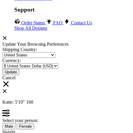
Support
Order Status
FAQ
Contact Us
Shop All Designs
Update Your Browsing Preferences
Shipping Country:
Currency:
Cancel
Katie:
5'10"
160
Select your person:
Male
Female
Height