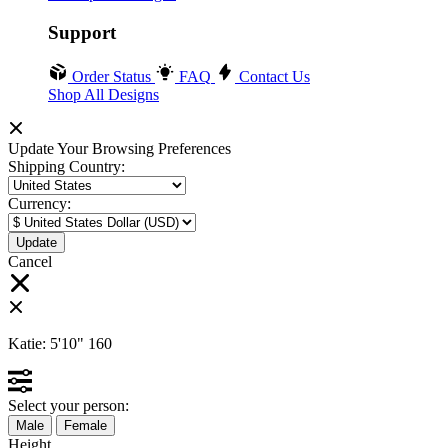
Support
Order Status
FAQ
Contact Us
Shop All Designs
Update Your Browsing Preferences
Shipping Country:
Currency:
Cancel
Katie:
5'10"
160
Select your person:
Male
Female
Height