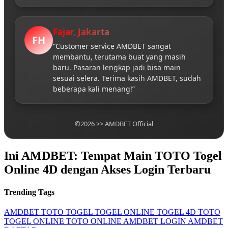
Fajar, Jakarta
FH
“Customer service AMDBET sangat
membantu, terutama buat yang masih
baru. Pasaran lengkap jadi bisa main
sesuai selera. Terima kasih AMDBET, sudah
beberapa kali menang!”
©2026 >> AMDBET Official
Ini AMDBET: Tempat Main TOTO Togel
Online 4D dengan Akses Login Terbaru
Trending Tags
AMDBET
TOTO TOGEL
TOGEL ONLINE
TOGEL 4D
TOTO
TOGEL ONLINE
TOTO ONLINE
AMDBET LOGIN
AMDBET