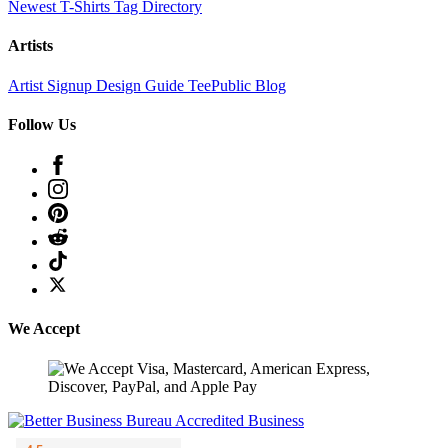
Newest T-Shirts
Tag Directory
Artists
Artist Signup
Design Guide
TeePublic Blog
Follow Us
We Accept