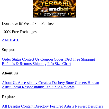
Don't love it? We'll fix it. For free.
100% Free Exchanges.
AMDBET
Support
Order Status
Contact Us
Coupon Codes
FAQ
Free Shipping
Refunds & Returns
Shipping Info
Size Chart
About Us
About Us
Accessibility
Create a Dashery Store
Careers
Hire an
Artist
Social Responsibility
TeePublic Reviews
Explore
All Designs
Content Directory
Featured Artists
Newest Designers