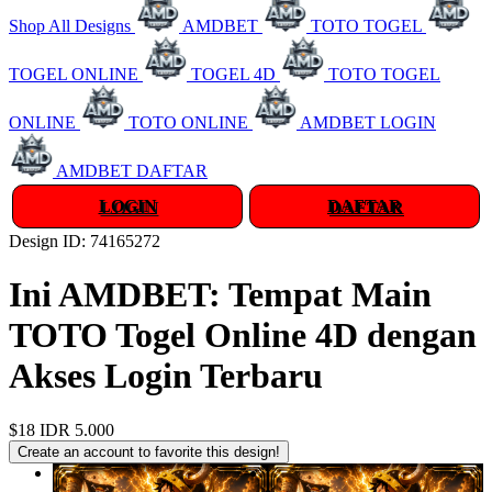
Shop All Designs
AMDBET
TOTO TOGEL
TOGEL ONLINE
TOGEL 4D
TOTO TOGEL
ONLINE
TOTO ONLINE
AMDBET LOGIN
AMDBET DAFTAR
LOGIN
DAFTAR
Design ID: 74165272
Ini AMDBET: Tempat Main
TOTO Togel Online 4D dengan
Akses Login Terbaru
$18
IDR 5.000
Create an account to favorite this design!