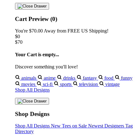
Cart Preview (0)
You're
$70.00
Away from
FREE US Shipping!
$0
$70
Your Cart is empty...
Discover something you'll love!
animals
anime
drinks
fantasy
food
funny
movies
sci-fi
sports
television
vintage
Shop All Designs
Shop Designs
Shop All Designs
New Tees on Sale
Newest Designers
Tag
Directory