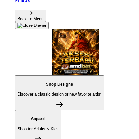
Pillows
Back To Menu
Shop Designs
Discover a classic design or new favorite artist
Apparel
Shop for Adults & Kids