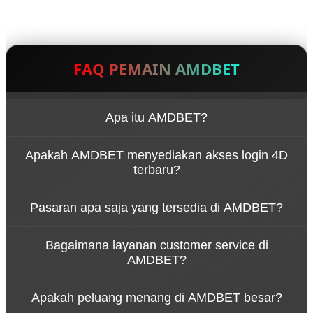
FAQ PEMAIN AMDBET
Apa itu AMDBET?
AMDBET adalah tempat bermain toto togel online
Apakah AMDBET menyediakan akses login 4D
4D yang menyediakan akses login terbaru, pasaran
terbaru?
lengkap, layanan customer service responsif, serta
peluang menang besar setiap hari.
Ya, AMDBET memberikan akses login 4D terbaru
Pasaran apa saja yang tersedia di AMDBET?
agar member dapat bermain dengan nyaman dan
aman.
AMDBET memiliki pasaran togel yang lengkap,
Bagaimana layanan customer service di
sehingga pemain bisa memilih berbagai jenis
AMDBET?
pasaran sesuai keinginan.
AMDBET dilengkapi dengan layanan customer
Apakah peluang menang di AMDBET besar?
service yang responsif, siap membantu member