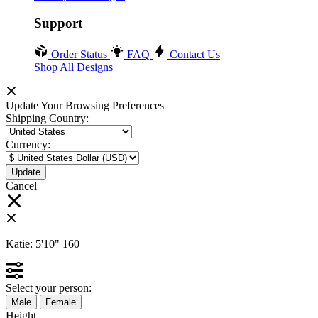
Support
Order Status
FAQ
Contact Us
Shop All Designs
Update Your Browsing Preferences
Shipping Country:
Currency:
Cancel
Katie:
5'10"
160
Select your person:
Male
Female
Height