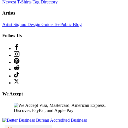
Newest T-Shirts
Tag Directory
Artists
Artist Signup
Design Guide
TeePublic Blog
Follow Us
We Accept