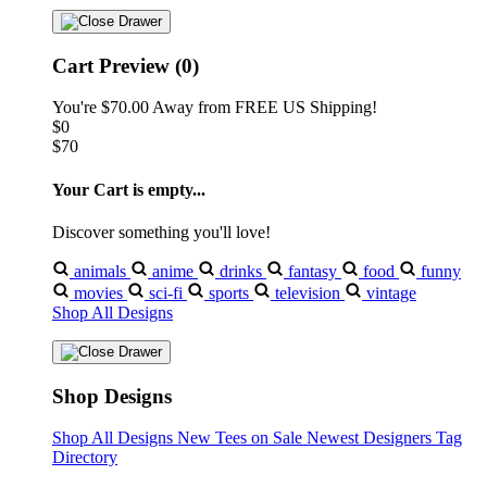
Cart Preview (0)
You're
$70.00
Away from
FREE US Shipping!
$0
$70
Your Cart is empty...
Discover something you'll love!
animals
anime
drinks
fantasy
food
funny
movies
sci-fi
sports
television
vintage
Shop All Designs
Shop Designs
Shop All Designs
New Tees on Sale
Newest Designers
Tag
Directory