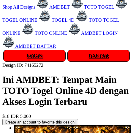
Shop All Designs
AMDBET
TOTO TOGEL
TOGEL ONLINE
TOGEL 4D
TOTO TOGEL
ONLINE
TOTO ONLINE
AMDBET LOGIN
AMDBET DAFTAR
LOGIN
DAFTAR
Design ID: 74165272
Ini AMDBET: Tempat Main
TOTO Togel Online 4D dengan
Akses Login Terbaru
$18
IDR 5.000
Create an account to favorite this design!