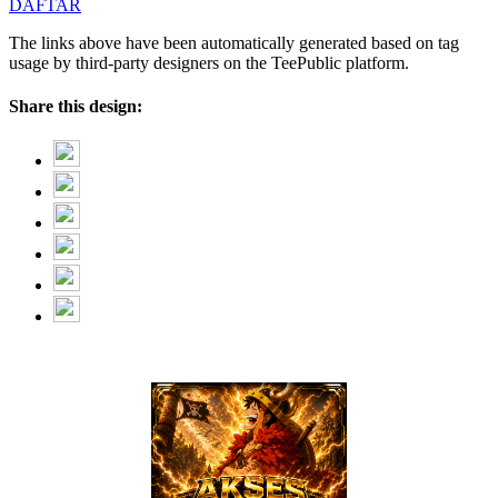
DAFTAR
The links above have been automatically generated based on tag
usage by third-party designers on the TeePublic platform.
Share this design: