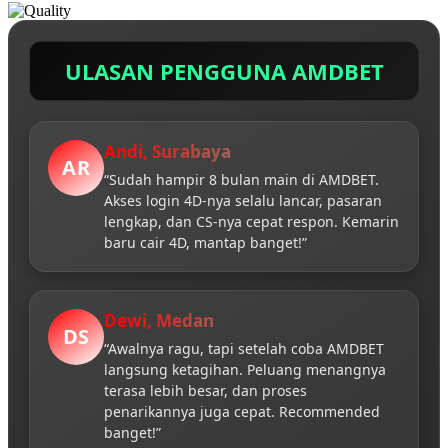
ULASAN PENGGUNA AMDBET
Andi, Surabaya
AR
“Sudah hampir 8 bulan main di AMDBET.
Akses login 4D-nya selalu lancar, pasaran
lengkap, dan CS-nya cepat respon. Kemarin
baru cair 4D, mantap banget!”
Dewi, Medan
DS
“Awalnya ragu, tapi setelah coba AMDBET
langsung ketagihan. Peluang menangnya
terasa lebih besar, dan proses
penarikannya juga cepat. Recommended
banget!”