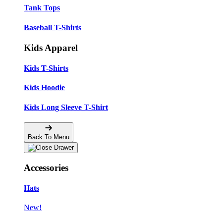
Tank Tops
Baseball T-Shirts
Kids Apparel
Kids T-Shirts
Kids Hoodie
Kids Long Sleeve T-Shirt
Back To Menu
Accessories
Hats
New!