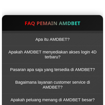
FAQ PEMAIN AMDBET
Apa itu AMDBET?
AMDBET adalah tempat bermain toto togel online
Apakah AMDBET menyediakan akses login 4D
4D yang menyediakan akses login terbaru, pasaran
terbaru?
lengkap, layanan customer service responsif, serta
peluang menang besar setiap hari.
Ya, AMDBET memberikan akses login 4D terbaru
Pasaran apa saja yang tersedia di AMDBET?
agar member dapat bermain dengan nyaman dan
aman.
AMDBET memiliki pasaran togel yang lengkap,
Bagaimana layanan customer service di
sehingga pemain bisa memilih berbagai jenis
AMDBET?
pasaran sesuai keinginan.
AMDBET dilengkapi dengan layanan customer
Apakah peluang menang di AMDBET besar?
service yang responsif, siap membantu member