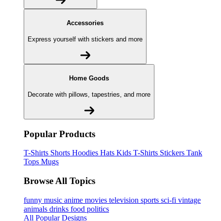
Accessories
Express yourself with stickers and more
Home Goods
Decorate with pillows, tapestries, and more
Popular Products
T-Shirts
Shorts
Hoodies
Hats
Kids T-Shirts
Stickers
Tank
Tops
Mugs
Browse All Topics
funny
music
anime
movies
television
sports
sci-fi
vintage
animals
drinks
food
politics
All Popular Designs