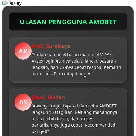
ULASAN PENGGUNA AMDBET
Andi, Surabaya
AR
“Sudah hampir 8 bulan main di AMDBET.
Akses login 4D-nya selalu lancar, pasaran
lengkap, dan CS-nya cepat respon. Kemarin
baru cair 4D, mantap banget!”
Dewi, Medan
DS
“Awalnya ragu, tapi setelah coba AMDBET
langsung ketagihan. Peluang menangnya
terasa lebih besar, dan proses
penarikannya juga cepat. Recommended
banget!”