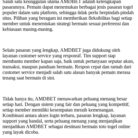
Salah satu keunggulan utama AMDBET adalah kelengkapan
pasarannya. Pemain dapat menemukan berbagai jenis pasaran togel
populer dalam satu platform, sehingga tidak perlu berpindah-pindah
situs. Pilihan yang beragam ini memberikan fleksibilitas bagi setiap
member untuk menentukan strategi bermain sesuai preferensi dan
kebiasaan masing-masing.
Selain pasaran yang lengkap, AMDBET juga didukung oleh
layanan customer service yang responsif. Tim support siap
membantu member kapan saja, baik untuk pertanyaan seputar akun,
transaksi, maupun panduan bermain. Respon cepat dan ramah dari
customer service menjadi salah satu alasan banyak pemain merasa
tenang saat bermain di sini.
Tidak hanya itu, AMDBET menawarkan peluang menang besar
setiap hari. Dengan sistem yang fair dan peluang yang kompetitif,
setiap member memiliki kesempatan meraih kemenangan.
Kombinasi antara akses login terbaru, pasaran lengkap, layanan
support yang handal, serta peluang menang yang menjanjikan
menjadikan AMDBET sebagai destinasi bermain toto togel online
yang layak dicoba.