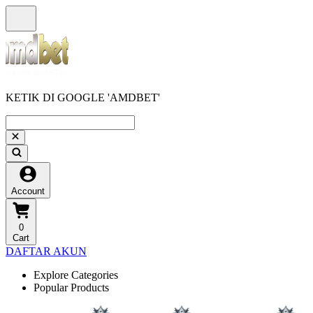
KETIK DI GOOGLE 'AMDBET'
Account
0
Cart
DAFTAR AKUN
Explore Categories
Popular Products