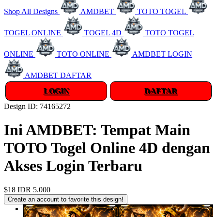
Shop All Designs
AMDBET
TOTO TOGEL
TOGEL ONLINE
TOGEL 4D
TOTO TOGEL
ONLINE
TOTO ONLINE
AMDBET LOGIN
AMDBET DAFTAR
LOGIN
DAFTAR
Design ID: 74165272
Ini AMDBET: Tempat Main
TOTO Togel Online 4D dengan
Akses Login Terbaru
$18
IDR 5.000
Create an account to favorite this design!