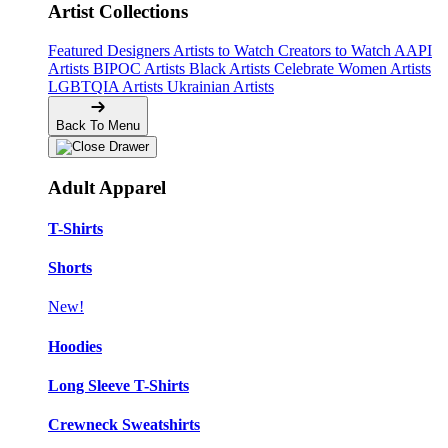
Artist Collections
Featured Designers
Artists to Watch
Creators to Watch
AAPI
Artists
BIPOC Artists
Black Artists
Celebrate Women Artists
LGBTQIA Artists
Ukrainian Artists
Back To Menu
Adult Apparel
T-Shirts
Shorts
New!
Hoodies
Long Sleeve T-Shirts
Crewneck Sweatshirts