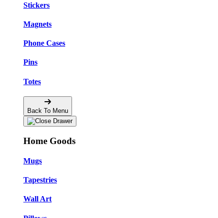
Stickers
Magnets
Phone Cases
Pins
Totes
Back To Menu
Home Goods
Mugs
Tapestries
Wall Art