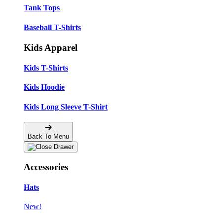
Tank Tops
Baseball T-Shirts
Kids Apparel
Kids T-Shirts
Kids Hoodie
Kids Long Sleeve T-Shirt
Back To Menu
Accessories
Hats
New!