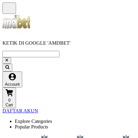
KETIK DI GOOGLE 'AMDBET'
Account
0
Cart
DAFTAR AKUN
Explore Categories
Popular Products