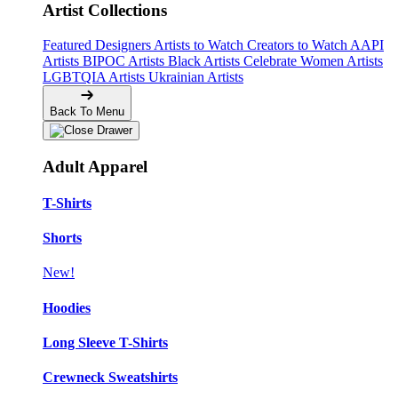
Artist Collections
Featured Designers
Artists to Watch
Creators to Watch
AAPI
Artists
BIPOC Artists
Black Artists
Celebrate Women Artists
LGBTQIA Artists
Ukrainian Artists
Back To Menu
Adult Apparel
T-Shirts
Shorts
New!
Hoodies
Long Sleeve T-Shirts
Crewneck Sweatshirts