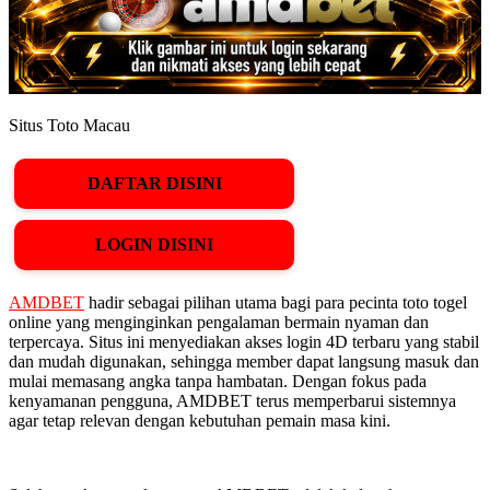
Situs Toto Macau
DAFTAR DISINI
LOGIN DISINI
AMDBET
hadir sebagai pilihan utama bagi para pecinta toto togel
online yang menginginkan pengalaman bermain nyaman dan
terpercaya. Situs ini menyediakan akses login 4D terbaru yang stabil
dan mudah digunakan, sehingga member dapat langsung masuk dan
mulai memasang angka tanpa hambatan. Dengan fokus pada
kenyamanan pengguna, AMDBET terus memperbarui sistemnya
agar tetap relevan dengan kebutuhan pemain masa kini.