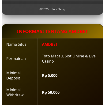
kapan saja.
Ya, AMDBET menawarkan peluang menang besar
setiap hari bagi para pemainnya.
©2026 | Seo Elang.
INFORMASI TENTANG AMDBET
Nama Situs
AMDBET
Toto Macau, Slot Online & Live
Permainan
Casino
Minimal
Rp 5.000,-
Deposit
Minimal
Rp 50.000
Withdraw