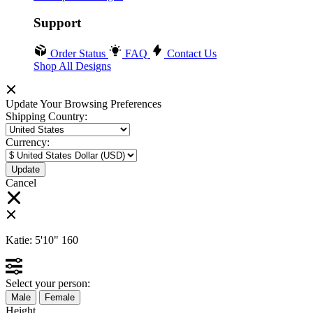
Support
Order Status
FAQ
Contact Us
Shop All Designs
Update Your Browsing Preferences
Shipping Country:
Currency:
Cancel
Katie:
5'10"
160
Select your person:
Male
Female
Height