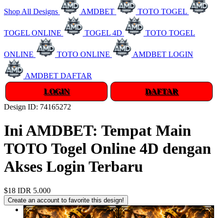
Shop All Designs
AMDBET
TOTO TOGEL
TOGEL ONLINE
TOGEL 4D
TOTO TOGEL
ONLINE
TOTO ONLINE
AMDBET LOGIN
AMDBET DAFTAR
LOGIN
DAFTAR
Design ID: 74165272
Ini AMDBET: Tempat Main
TOTO Togel Online 4D dengan
Akses Login Terbaru
$18
IDR 5.000
Create an account to favorite this design!