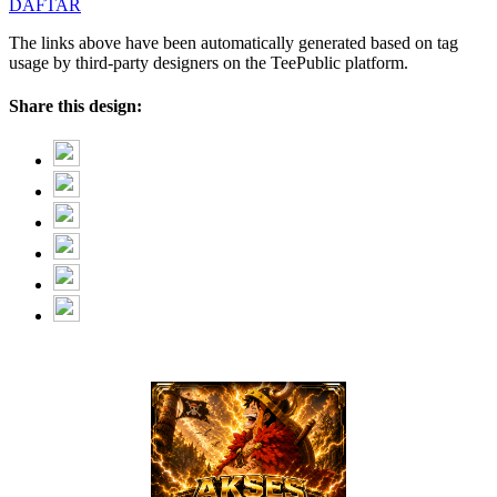
DAFTAR
The links above have been automatically generated based on tag
usage by third-party designers on the TeePublic platform.
Share this design: