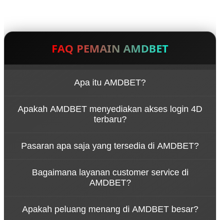
FAQ PEMAIN AMDBET
Apa itu AMDBET?
AMDBET adalah tempat bermain toto togel online
Apakah AMDBET menyediakan akses login 4D
4D yang menyediakan akses login terbaru, pasaran
terbaru?
lengkap, layanan customer service responsif, serta
peluang menang besar setiap hari.
Ya, AMDBET memberikan akses login 4D terbaru
Pasaran apa saja yang tersedia di AMDBET?
agar member dapat bermain dengan nyaman dan
aman.
AMDBET memiliki pasaran togel yang lengkap,
Bagaimana layanan customer service di
sehingga pemain bisa memilih berbagai jenis
AMDBET?
pasaran sesuai keinginan.
AMDBET dilengkapi dengan layanan customer
Apakah peluang menang di AMDBET besar?
service yang responsif, siap membantu member