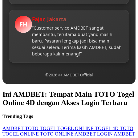
Fajar, Jakarta
FH
“Customer service AMDBET sangat
membantu, terutama buat yang masih
baru. Pasaran lengkap jadi bisa main
sesuai selera. Terima kasih AMDBET, sudah
beberapa kali menang!”
©2026 >> AMDBET Official
Ini AMDBET: Tempat Main TOTO Togel
Online 4D dengan Akses Login Terbaru
Trending Tags
AMDBET
TOTO TOGEL
TOGEL ONLINE
TOGEL 4D
TOTO
TOGEL ONLINE
TOTO ONLINE
AMDBET LOGIN
AMDBET