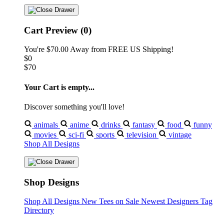
Cart Preview (0)
You're
$70.00
Away from
FREE US Shipping!
$0
$70
Your Cart is empty...
Discover something you'll love!
animals
anime
drinks
fantasy
food
funny
movies
sci-fi
sports
television
vintage
Shop All Designs
Shop Designs
Shop All Designs
New Tees on Sale
Newest Designers
Tag
Directory