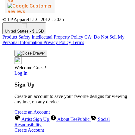
© TP Apparel LLC 2012 - 2025
United States - $ USD
Product Safety
Intellectual Property Policy
CA: Do Not Sell My
Personal Information
Privacy Policy
Terms
Welcome Guest!
Log In
Sign Up
Create an account to save your favorite designs for viewing
anytime, on any device.
Create an Account
Artist Sign Up
About TeePublic
Social
Responsibility
Create Account