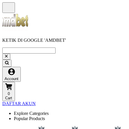
KETIK DI GOOGLE 'AMDBET'
Account
0
Cart
DAFTAR AKUN
Explore Categories
Popular Products