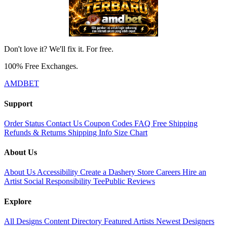
Don't love it? We'll fix it. For free.
100% Free Exchanges.
AMDBET
Support
Order Status
Contact Us
Coupon Codes
FAQ
Free Shipping
Refunds & Returns
Shipping Info
Size Chart
About Us
About Us
Accessibility
Create a Dashery Store
Careers
Hire an
Artist
Social Responsibility
TeePublic Reviews
Explore
All Designs
Content Directory
Featured Artists
Newest Designers