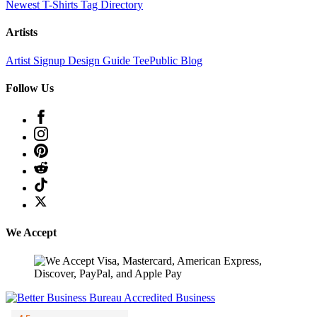
Newest T-Shirts
Tag Directory
Artists
Artist Signup
Design Guide
TeePublic Blog
Follow Us
We Accept