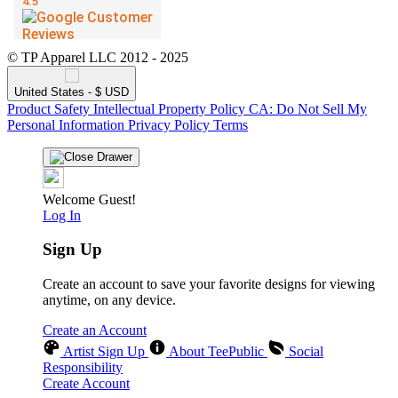
© TP Apparel LLC 2012 - 2025
United States - $ USD
Product Safety
Intellectual Property Policy
CA: Do Not Sell My
Personal Information
Privacy Policy
Terms
Welcome Guest!
Log In
Sign Up
Create an account to save your favorite designs for viewing
anytime, on any device.
Create an Account
Artist Sign Up
About TeePublic
Social
Responsibility
Create Account