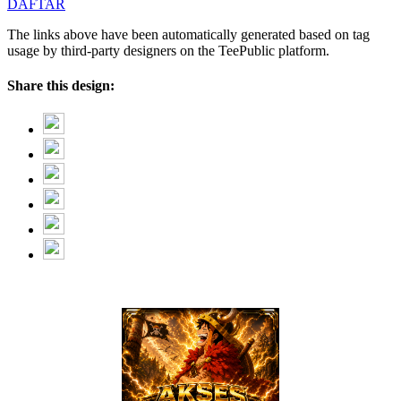
DAFTAR
The links above have been automatically generated based on tag
usage by third-party designers on the TeePublic platform.
Share this design: