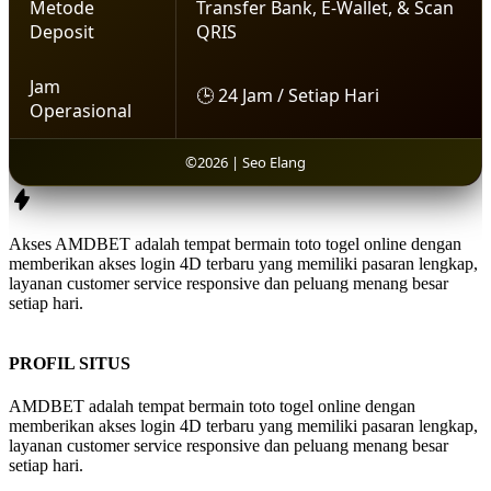
Metode
Transfer Bank, E-Wallet, & Scan
Deposit
QRIS
Jam
🕒 24 Jam / Setiap Hari
Operasional
©2026 | Seo Elang
Akses
AMDBET
adalah tempat bermain toto togel online dengan
memberikan akses login 4D terbaru yang memiliki pasaran lengkap,
layanan customer service responsive dan peluang menang besar
setiap hari.
PROFIL SITUS
AMDBET adalah tempat bermain toto togel online dengan
memberikan akses login 4D terbaru yang memiliki pasaran lengkap,
layanan customer service responsive dan peluang menang besar
setiap hari.