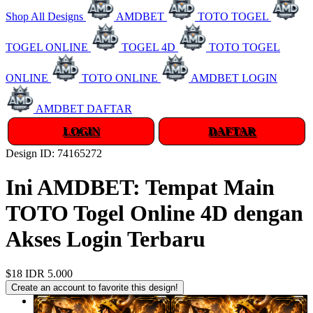
Shop All Designs
AMDBET
TOTO TOGEL
TOGEL ONLINE
TOGEL 4D
TOTO TOGEL
ONLINE
TOTO ONLINE
AMDBET LOGIN
AMDBET DAFTAR
LOGIN
DAFTAR
Design ID: 74165272
Ini AMDBET: Tempat Main
TOTO Togel Online 4D dengan
Akses Login Terbaru
$18
IDR 5.000
Create an account to favorite this design!