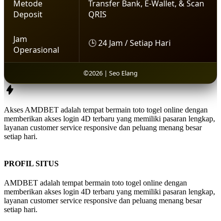
Metode
Transfer Bank, E-Wallet, & Scan
Deposit
QRIS
Jam
🕒 24 Jam / Setiap Hari
Operasional
©2026 | Seo Elang
Akses
AMDBET
adalah tempat bermain toto togel online dengan
memberikan akses login 4D terbaru yang memiliki pasaran lengkap,
layanan customer service responsive dan peluang menang besar
setiap hari.
PROFIL SITUS
AMDBET adalah tempat bermain toto togel online dengan
memberikan akses login 4D terbaru yang memiliki pasaran lengkap,
layanan customer service responsive dan peluang menang besar
setiap hari.