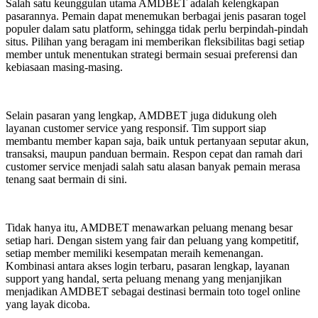
Salah satu keunggulan utama AMDBET adalah kelengkapan
pasarannya. Pemain dapat menemukan berbagai jenis pasaran togel
populer dalam satu platform, sehingga tidak perlu berpindah-pindah
situs. Pilihan yang beragam ini memberikan fleksibilitas bagi setiap
member untuk menentukan strategi bermain sesuai preferensi dan
kebiasaan masing-masing.
Selain pasaran yang lengkap, AMDBET juga didukung oleh
layanan customer service yang responsif. Tim support siap
membantu member kapan saja, baik untuk pertanyaan seputar akun,
transaksi, maupun panduan bermain. Respon cepat dan ramah dari
customer service menjadi salah satu alasan banyak pemain merasa
tenang saat bermain di sini.
Tidak hanya itu, AMDBET menawarkan peluang menang besar
setiap hari. Dengan sistem yang fair dan peluang yang kompetitif,
setiap member memiliki kesempatan meraih kemenangan.
Kombinasi antara akses login terbaru, pasaran lengkap, layanan
support yang handal, serta peluang menang yang menjanjikan
menjadikan AMDBET sebagai destinasi bermain toto togel online
yang layak dicoba.