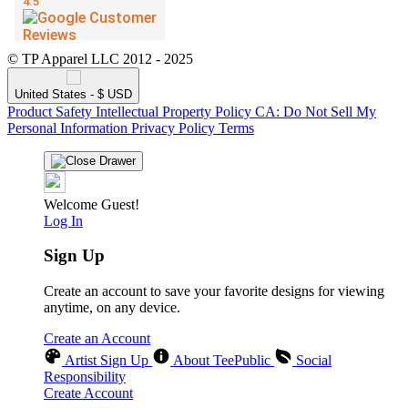
© TP Apparel LLC 2012 - 2025
United States - $ USD
Product Safety
Intellectual Property Policy
CA: Do Not Sell My
Personal Information
Privacy Policy
Terms
Welcome Guest!
Log In
Sign Up
Create an account to save your favorite designs for viewing
anytime, on any device.
Create an Account
Artist Sign Up
About TeePublic
Social
Responsibility
Create Account