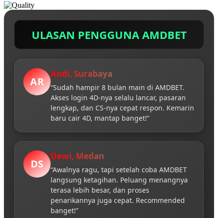
ULASAN PENGGUNA AMDBET
Andi, Surabaya
AR
“Sudah hampir 8 bulan main di AMDBET.
Akses login 4D-nya selalu lancar, pasaran
lengkap, dan CS-nya cepat respon. Kemarin
baru cair 4D, mantap banget!”
Dewi, Medan
DS
“Awalnya ragu, tapi setelah coba AMDBET
langsung ketagihan. Peluang menangnya
terasa lebih besar, dan proses
penarikannya juga cepat. Recommended
banget!”