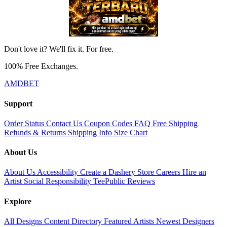
Don't love it? We'll fix it. For free.
100% Free Exchanges.
AMDBET
Support
Order Status
Contact Us
Coupon Codes
FAQ
Free Shipping
Refunds & Returns
Shipping Info
Size Chart
About Us
About Us
Accessibility
Create a Dashery Store
Careers
Hire an
Artist
Social Responsibility
TeePublic Reviews
Explore
All Designs
Content Directory
Featured Artists
Newest Designers