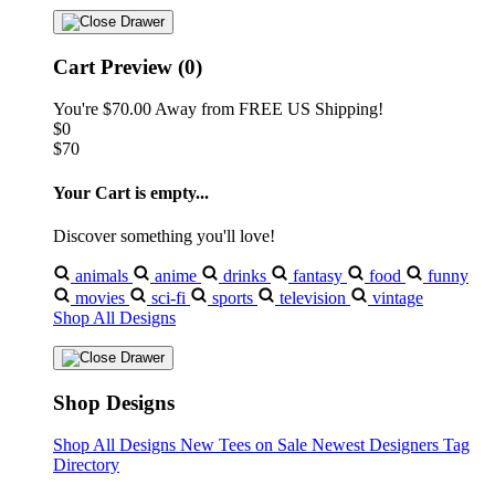
Cart Preview (0)
You're
$70.00
Away from
FREE US Shipping!
$0
$70
Your Cart is empty...
Discover something you'll love!
animals
anime
drinks
fantasy
food
funny
movies
sci-fi
sports
television
vintage
Shop All Designs
Shop Designs
Shop All Designs
New Tees on Sale
Newest Designers
Tag
Directory