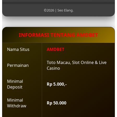
kapan saja.
Ya, AMDBET menawarkan peluang menang besar
setiap hari bagi para pemainnya.
©2026 | Seo Elang.
INFORMASI TENTANG AMDBET
Nama Situs
AMDBET
Toto Macau, Slot Online & Live
Permainan
Casino
Minimal
Rp 5.000,-
Deposit
Minimal
Rp 50.000
Withdraw