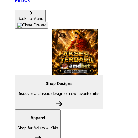
Pillows
Back To Menu
Shop Designs
Discover a classic design or new favorite artist
Apparel
Shop for Adults & Kids