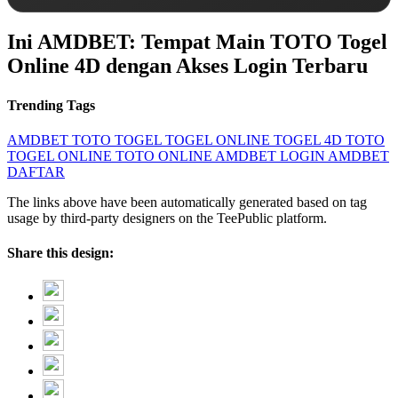
Ini AMDBET: Tempat Main TOTO Togel
Online 4D dengan Akses Login Terbaru
Trending Tags
AMDBET
TOTO TOGEL
TOGEL ONLINE
TOGEL 4D
TOTO
TOGEL ONLINE
TOTO ONLINE
AMDBET LOGIN
AMDBET
DAFTAR
The links above have been automatically generated based on tag
usage by third-party designers on the TeePublic platform.
Share this design: