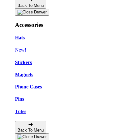
Back To Menu
Accessories
Hats
New!
Stickers
Magnets
Phone Cases
Pins
Totes
Back To Menu