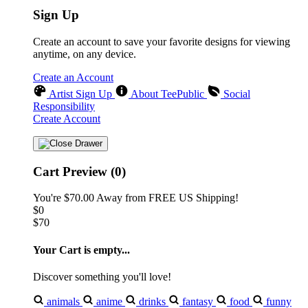
Sign Up
Create an account to save your favorite designs for viewing
anytime, on any device.
Create an Account
Artist Sign Up
About TeePublic
Social
Responsibility
Create Account
Cart Preview (0)
You're
$70.00
Away from
FREE US Shipping!
$0
$70
Your Cart is empty...
Discover something you'll love!
animals
anime
drinks
fantasy
food
funny