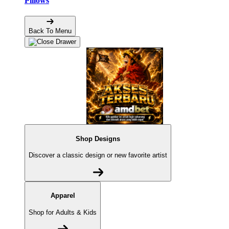
Pillows
Back To Menu
Shop Designs
Discover a classic design or new favorite artist
Apparel
Shop for Adults & Kids