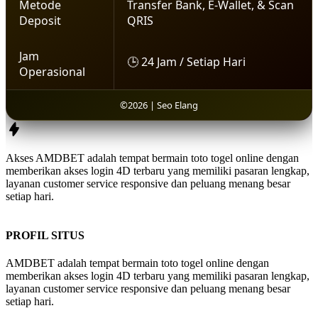
Metode
Transfer Bank, E-Wallet, & Scan
Deposit
QRIS
Jam
🕒 24 Jam / Setiap Hari
Operasional
©2026 | Seo Elang
Akses
AMDBET
adalah tempat bermain toto togel online dengan
memberikan akses login 4D terbaru yang memiliki pasaran lengkap,
layanan customer service responsive dan peluang menang besar
setiap hari.
PROFIL SITUS
AMDBET adalah tempat bermain toto togel online dengan
memberikan akses login 4D terbaru yang memiliki pasaran lengkap,
layanan customer service responsive dan peluang menang besar
setiap hari.