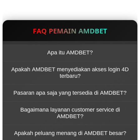
FAQ PEMAIN AMDBET
Apa itu AMDBET?
AMDBET adalah tempat bermain toto togel online
Apakah AMDBET menyediakan akses login 4D
4D yang menyediakan akses login terbaru, pasaran
terbaru?
lengkap, layanan customer service responsif, serta
peluang menang besar setiap hari.
Ya, AMDBET memberikan akses login 4D terbaru
Pasaran apa saja yang tersedia di AMDBET?
agar member dapat bermain dengan nyaman dan
aman.
AMDBET memiliki pasaran togel yang lengkap,
Bagaimana layanan customer service di
sehingga pemain bisa memilih berbagai jenis
AMDBET?
pasaran sesuai keinginan.
AMDBET dilengkapi dengan layanan customer
Apakah peluang menang di AMDBET besar?
service yang responsif, siap membantu member