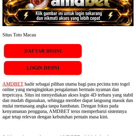
Situs Toto Macau
DAFTAR DISINI
LOGIN DISINI
AMDBET
hadir sebagai pilihan utama bagi para pecinta toto togel
online yang menginginkan pengalaman bermain nyaman dan
terpercaya. Situs ini menyediakan akses login 4D terbaru yang stabil
dan mudah digunakan, sehingga member dapat langsung masuk dan
mulai memasang angka tanpa hambatan. Dengan fokus pada
kenyamanan pengguna, AMDBET terus memperbarui sistemnya
agar tetap relevan dengan kebutuhan pemain masa kini.