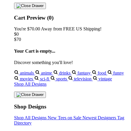
Cart Preview (0)
You're
$70.00
Away from
FREE US Shipping!
$0
$70
Your Cart is empty...
Discover something you'll love!
animals
anime
drinks
fantasy
food
funny
movies
sci-fi
sports
television
vintage
Shop All Designs
Shop Designs
Shop All Designs
New Tees on Sale
Newest Designers
Tag
Directory