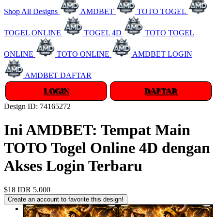
Shop All Designs
AMDBET
TOTO TOGEL
TOGEL ONLINE
TOGEL 4D
TOTO TOGEL
ONLINE
TOTO ONLINE
AMDBET LOGIN
AMDBET DAFTAR
LOGIN
DAFTAR
Design ID: 74165272
Ini AMDBET: Tempat Main
TOTO Togel Online 4D dengan
Akses Login Terbaru
$18
IDR 5.000
Create an account to favorite this design!