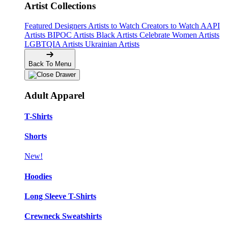
Artist Collections
Featured Designers
Artists to Watch
Creators to Watch
AAPI
Artists
BIPOC Artists
Black Artists
Celebrate Women Artists
LGBTQIA Artists
Ukrainian Artists
Back To Menu
Adult Apparel
T-Shirts
Shorts
New!
Hoodies
Long Sleeve T-Shirts
Crewneck Sweatshirts