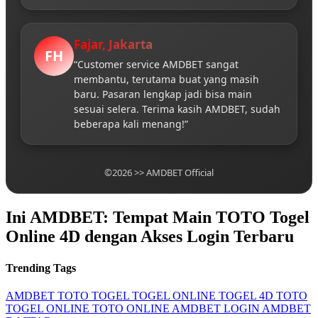
Fajar, Jakarta
FH
“Customer service AMDBET sangat
membantu, terutama buat yang masih
baru. Pasaran lengkap jadi bisa main
sesuai selera. Terima kasih AMDBET, sudah
beberapa kali menang!”
©2026 >> AMDBET Official
Ini AMDBET: Tempat Main TOTO Togel
Online 4D dengan Akses Login Terbaru
Trending Tags
AMDBET
TOTO TOGEL
TOGEL ONLINE
TOGEL 4D
TOTO
TOGEL ONLINE
TOTO ONLINE
AMDBET LOGIN
AMDBET