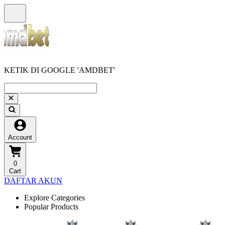
KETIK DI GOOGLE 'AMDBET'
Account
0
Cart
DAFTAR AKUN
Explore Categories
Popular Products