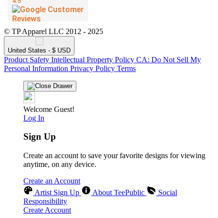
© TP Apparel LLC 2012 - 2025
United States - $ USD
Product Safety
Intellectual Property Policy
CA: Do Not Sell My
Personal Information
Privacy Policy
Terms
Welcome Guest!
Log In
Sign Up
Create an account to save your favorite designs for viewing
anytime, on any device.
Create an Account
Artist Sign Up
About TeePublic
Social
Responsibility
Create Account