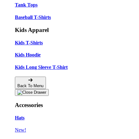
Tank Tops
Baseball T-Shirts
Kids Apparel
Kids T-Shirts
Kids Hoodie
Kids Long Sleeve T-Shirt
Back To Menu
Accessories
Hats
New!