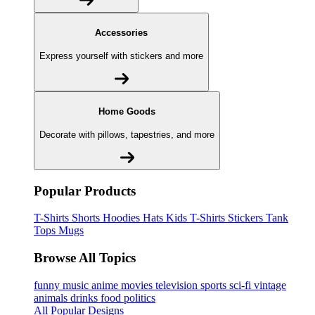
Accessories
Express yourself with stickers and more
Home Goods
Decorate with pillows, tapestries, and more
Popular Products
T-Shirts
Shorts
Hoodies
Hats
Kids T-Shirts
Stickers
Tank
Tops
Mugs
Browse All Topics
funny
music
anime
movies
television
sports
sci-fi
vintage
animals
drinks
food
politics
All Popular Designs