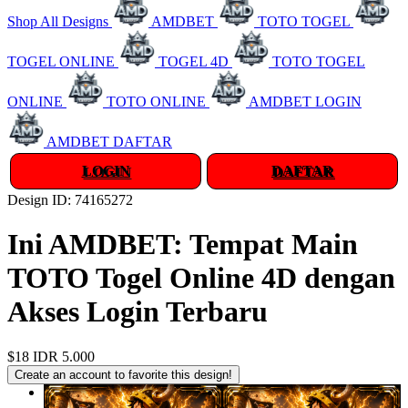
Shop All Designs
AMDBET
TOTO TOGEL
TOGEL ONLINE
TOGEL 4D
TOTO TOGEL
ONLINE
TOTO ONLINE
AMDBET LOGIN
AMDBET DAFTAR
LOGIN
DAFTAR
Design ID: 74165272
Ini AMDBET: Tempat Main
TOTO Togel Online 4D dengan
Akses Login Terbaru
$18
IDR 5.000
Create an account to favorite this design!