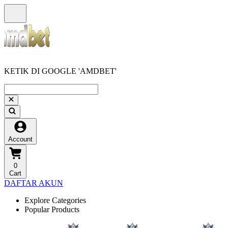
KETIK DI GOOGLE 'AMDBET'
Account
0
Cart
DAFTAR AKUN
Explore Categories
Popular Products