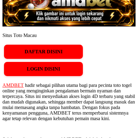
Situs Toto Macau
DAFTAR DISINI
LOGIN DISINI
AMDBET
hadir sebagai pilihan utama bagi para pecinta toto togel
online yang menginginkan pengalaman bermain nyaman dan
terpercaya. Situs ini menyediakan akses login 4D terbaru yang stabil
dan mudah digunakan, sehingga member dapat langsung masuk dan
mulai memasang angka tanpa hambatan. Dengan fokus pada
kenyamanan pengguna, AMDBET terus memperbarui sistemnya
agar tetap relevan dengan kebutuhan pemain masa kini.