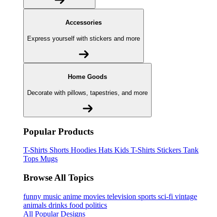
Accessories
Express yourself with stickers and more
Home Goods
Decorate with pillows, tapestries, and more
Popular Products
T-Shirts
Shorts
Hoodies
Hats
Kids T-Shirts
Stickers
Tank
Tops
Mugs
Browse All Topics
funny
music
anime
movies
television
sports
sci-fi
vintage
animals
drinks
food
politics
All Popular Designs