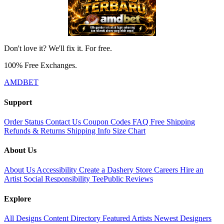
Don't love it? We'll fix it. For free.
100% Free Exchanges.
AMDBET
Support
Order Status
Contact Us
Coupon Codes
FAQ
Free Shipping
Refunds & Returns
Shipping Info
Size Chart
About Us
About Us
Accessibility
Create a Dashery Store
Careers
Hire an
Artist
Social Responsibility
TeePublic Reviews
Explore
All Designs
Content Directory
Featured Artists
Newest Designers