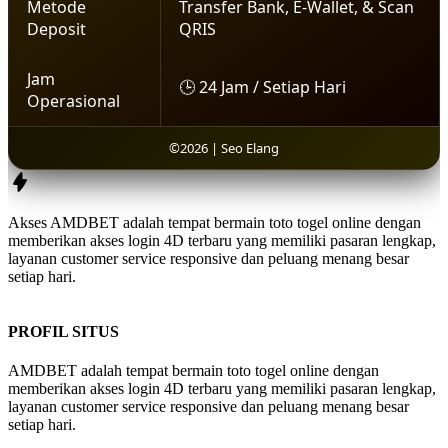
Metode
Transfer Bank, E-Wallet, & Scan
Deposit
QRIS
Jam
🕒 24 Jam / Setiap Hari
Operasional
©2026 | Seo Elang
Akses
AMDBET
adalah tempat bermain toto togel online dengan
memberikan akses login 4D terbaru yang memiliki pasaran lengkap,
layanan customer service responsive dan peluang menang besar
setiap hari.
PROFIL SITUS
AMDBET adalah tempat bermain toto togel online dengan
memberikan akses login 4D terbaru yang memiliki pasaran lengkap,
layanan customer service responsive dan peluang menang besar
setiap hari.