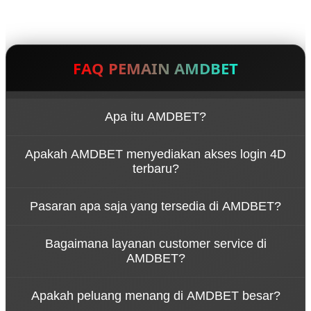
FAQ PEMAIN AMDBET
Apa itu AMDBET?
AMDBET adalah tempat bermain toto togel online
Apakah AMDBET menyediakan akses login 4D
4D yang menyediakan akses login terbaru, pasaran
terbaru?
lengkap, layanan customer service responsif, serta
peluang menang besar setiap hari.
Ya, AMDBET memberikan akses login 4D terbaru
Pasaran apa saja yang tersedia di AMDBET?
agar member dapat bermain dengan nyaman dan
aman.
AMDBET memiliki pasaran togel yang lengkap,
Bagaimana layanan customer service di
sehingga pemain bisa memilih berbagai jenis
AMDBET?
pasaran sesuai keinginan.
AMDBET dilengkapi dengan layanan customer
Apakah peluang menang di AMDBET besar?
service yang responsif, siap membantu member