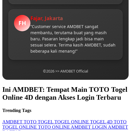
Fajar, Jakarta
FH
“Customer service AMDBET sangat
membantu, terutama buat yang masih
baru. Pasaran lengkap jadi bisa main
sesuai selera. Terima kasih AMDBET, sudah
beberapa kali menang!”
©2026 >> AMDBET Official
Ini AMDBET: Tempat Main TOTO Togel
Online 4D dengan Akses Login Terbaru
Trending Tags
AMDBET
TOTO TOGEL
TOGEL ONLINE
TOGEL 4D
TOTO
TOGEL ONLINE
TOTO ONLINE
AMDBET LOGIN
AMDBET