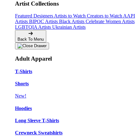
Artist Collections
Featured Designers
Artists to Watch
Creators to Watch
AAPI
Artists
BIPOC Artists
Black Artists
Celebrate Women Artists
LGBTQIA Artists
Ukrainian Artists
Back To Menu
Adult Apparel
T-Shirts
Shorts
New!
Hoodies
Long Sleeve T-Shirts
Crewneck Sweatshirts