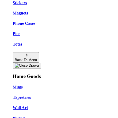
Stickers
Magnets
Phone Cases
Pins
Totes
Back To Menu
Home Goods
Mugs
Tapestries
Wall Art