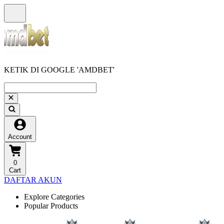
KETIK DI GOOGLE 'AMDBET'
Account
0
Cart
DAFTAR AKUN
Explore Categories
Popular Products