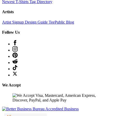
Newest T-Shirts
Tag Directory
Artists
Artist Signup
Design Guide
TeePublic Blog
Follow Us
We Accept