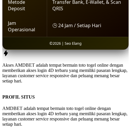
Metode
Transfer Bank, E-Wallet, & Scan
Deposit
QRIS
Jam
🕒 24 Jam / Setiap Hari
Operasional
©2026 | Seo Elang
Akses
AMDBET
adalah tempat bermain toto togel online dengan
memberikan akses login 4D terbaru yang memiliki pasaran lengkap,
layanan customer service responsive dan peluang menang besar
setiap hari.
PROFIL SITUS
AMDBET adalah tempat bermain toto togel online dengan
memberikan akses login 4D terbaru yang memiliki pasaran lengkap,
layanan customer service responsive dan peluang menang besar
setiap hari.