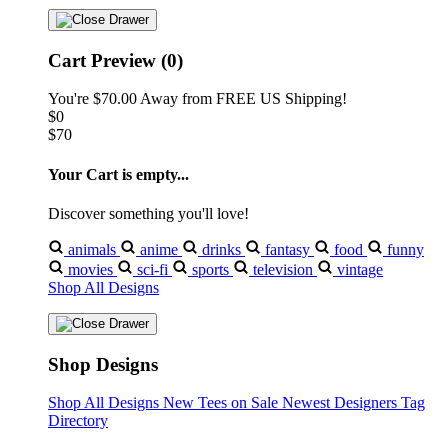
Cart Preview (0)
You're
$70.00
Away from
FREE US Shipping!
$0
$70
Your Cart is empty...
Discover something you'll love!
animals
anime
drinks
fantasy
food
funny
movies
sci-fi
sports
television
vintage
Shop All Designs
Shop Designs
Shop All Designs
New Tees on Sale
Newest Designers
Tag
Directory