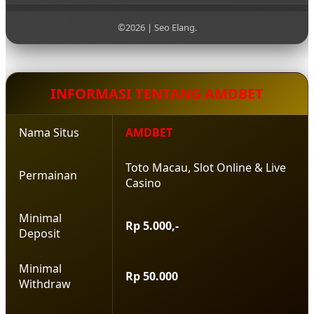
kapan saja.
Ya, AMDBET menawarkan peluang menang besar
setiap hari bagi para pemainnya.
©2026 | Seo Elang.
INFORMASI TENTANG AMDBET
Nama Situs
AMDBET
Toto Macau, Slot Online & Live
Permainan
Casino
Minimal
Rp 5.000,-
Deposit
Minimal
Rp 50.000
Withdraw