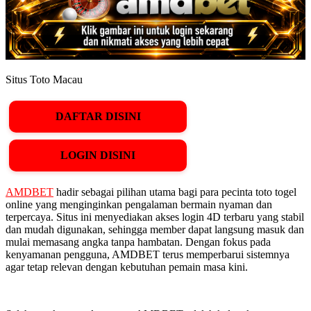
Situs Toto Macau
DAFTAR DISINI
LOGIN DISINI
AMDBET
hadir sebagai pilihan utama bagi para pecinta toto togel
online yang menginginkan pengalaman bermain nyaman dan
terpercaya. Situs ini menyediakan akses login 4D terbaru yang stabil
dan mudah digunakan, sehingga member dapat langsung masuk dan
mulai memasang angka tanpa hambatan. Dengan fokus pada
kenyamanan pengguna, AMDBET terus memperbarui sistemnya
agar tetap relevan dengan kebutuhan pemain masa kini.