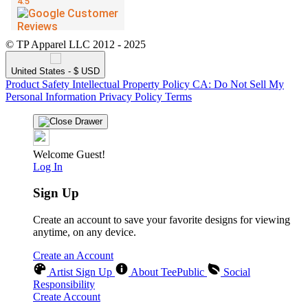
© TP Apparel LLC 2012 - 2025
United States - $ USD
Product Safety
Intellectual Property Policy
CA: Do Not Sell My
Personal Information
Privacy Policy
Terms
Welcome Guest!
Log In
Sign Up
Create an account to save your favorite designs for viewing
anytime, on any device.
Create an Account
Artist Sign Up
About TeePublic
Social
Responsibility
Create Account