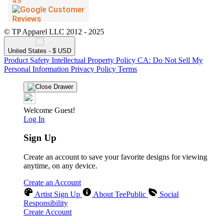
© TP Apparel LLC 2012 - 2025
United States - $ USD
Product Safety
Intellectual Property Policy
CA: Do Not Sell My
Personal Information
Privacy Policy
Terms
Welcome Guest!
Log In
Sign Up
Create an account to save your favorite designs for viewing
anytime, on any device.
Create an Account
Artist Sign Up
About TeePublic
Social
Responsibility
Create Account