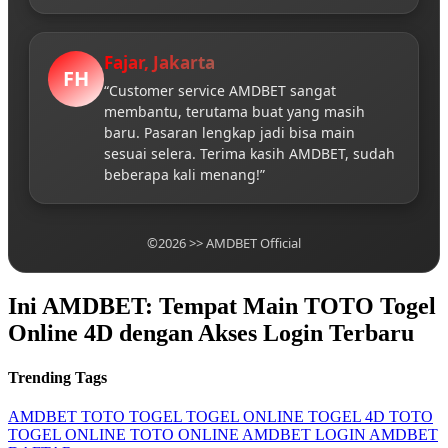
Fajar, Jakarta
FH
“Customer service AMDBET sangat
membantu, terutama buat yang masih
baru. Pasaran lengkap jadi bisa main
sesuai selera. Terima kasih AMDBET, sudah
beberapa kali menang!”
©2026 >> AMDBET Official
Ini AMDBET: Tempat Main TOTO Togel
Online 4D dengan Akses Login Terbaru
Trending Tags
AMDBET
TOTO TOGEL
TOGEL ONLINE
TOGEL 4D
TOTO
TOGEL ONLINE
TOTO ONLINE
AMDBET LOGIN
AMDBET