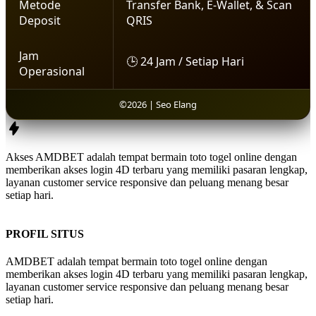
Metode
Transfer Bank, E-Wallet, & Scan
Deposit
QRIS
Jam
🕒 24 Jam / Setiap Hari
Operasional
©2026 | Seo Elang
Akses
AMDBET
adalah tempat bermain toto togel online dengan
memberikan akses login 4D terbaru yang memiliki pasaran lengkap,
layanan customer service responsive dan peluang menang besar
setiap hari.
PROFIL SITUS
AMDBET adalah tempat bermain toto togel online dengan
memberikan akses login 4D terbaru yang memiliki pasaran lengkap,
layanan customer service responsive dan peluang menang besar
setiap hari.