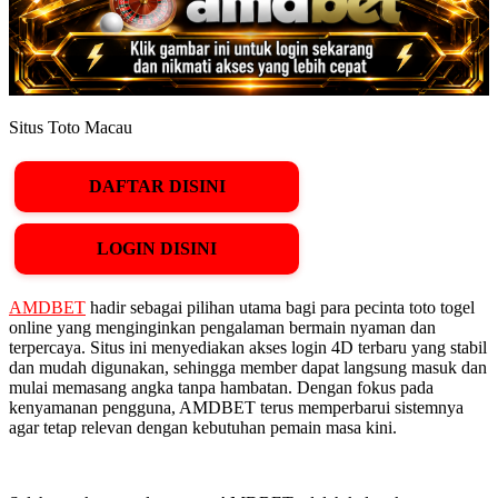
Situs Toto Macau
DAFTAR DISINI
LOGIN DISINI
AMDBET
hadir sebagai pilihan utama bagi para pecinta toto togel
online yang menginginkan pengalaman bermain nyaman dan
terpercaya. Situs ini menyediakan akses login 4D terbaru yang stabil
dan mudah digunakan, sehingga member dapat langsung masuk dan
mulai memasang angka tanpa hambatan. Dengan fokus pada
kenyamanan pengguna, AMDBET terus memperbarui sistemnya
agar tetap relevan dengan kebutuhan pemain masa kini.