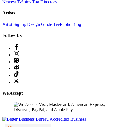
Newest T-Shirts
Tag Directory
Artists
Artist Signup
Design Guide
TeePublic Blog
Follow Us
We Accept