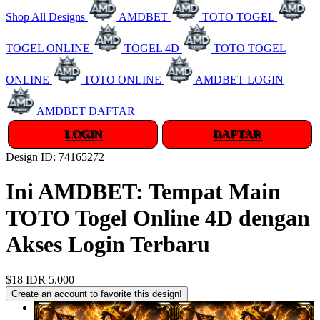
Shop All Designs
AMDBET
TOTO TOGEL
TOGEL ONLINE
TOGEL 4D
TOTO TOGEL
ONLINE
TOTO ONLINE
AMDBET LOGIN
AMDBET DAFTAR
LOGIN
DAFTAR
Design ID: 74165272
Ini AMDBET: Tempat Main
TOTO Togel Online 4D dengan
Akses Login Terbaru
$18
IDR 5.000
Create an account to favorite this design!