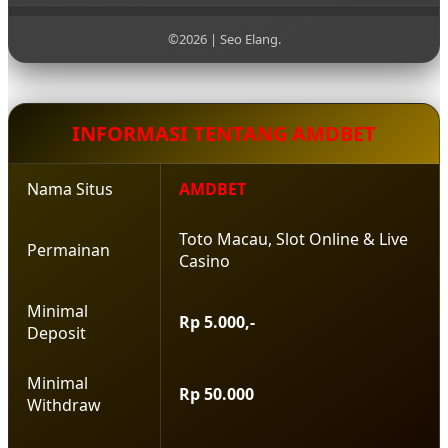
kapan saja.
Ya, AMDBET menawarkan peluang menang besar
setiap hari bagi para pemainnya.
©2026 | Seo Elang.
INFORMASI TENTANG AMDBET
Nama Situs
AMDBET
Toto Macau, Slot Online & Live
Permainan
Casino
Minimal
Rp 5.000,-
Deposit
Minimal
Rp 50.000
Withdraw