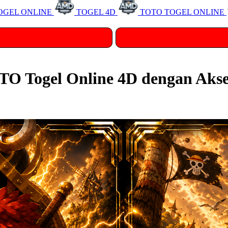
OGEL ONLINE
TOGEL 4D
TOTO TOGEL ONLINE
 Togel Online 4D dengan Akse