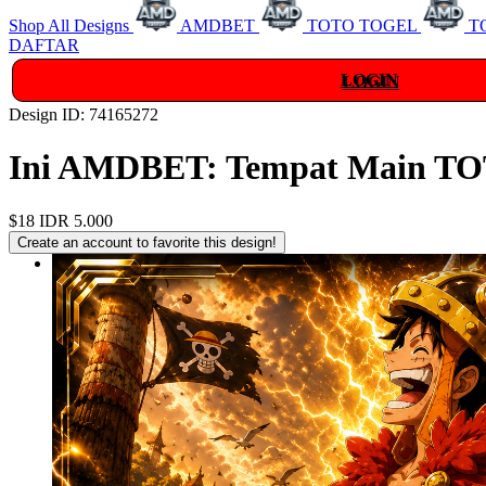
Shop All Designs
AMDBET
TOTO TOGEL
T
DAFTAR
LOGIN
Design ID: 74165272
Ini AMDBET: Tempat Main TOTO
$18
IDR 5.000
Create an account to favorite this design!