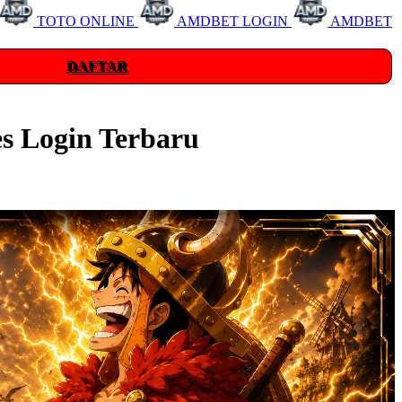
TOTO ONLINE
AMDBET LOGIN
AMDBET
DAFTAR
s Login Terbaru