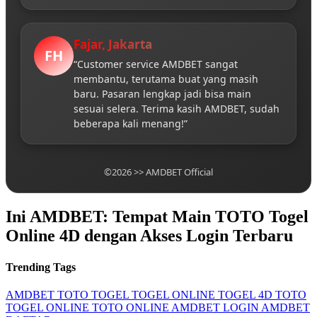
Fajar, Jakarta
FH
“Customer service AMDBET sangat
membantu, terutama buat yang masih
baru. Pasaran lengkap jadi bisa main
sesuai selera. Terima kasih AMDBET, sudah
beberapa kali menang!”
©2026 >> AMDBET Official
Ini AMDBET: Tempat Main TOTO Togel
Online 4D dengan Akses Login Terbaru
Trending Tags
AMDBET
TOTO TOGEL
TOGEL ONLINE
TOGEL 4D
TOTO
TOGEL ONLINE
TOTO ONLINE
AMDBET LOGIN
AMDBET