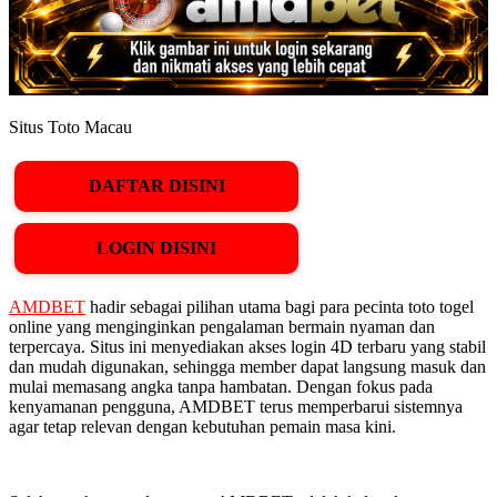
Situs Toto Macau
DAFTAR DISINI
LOGIN DISINI
AMDBET
hadir sebagai pilihan utama bagi para pecinta toto togel
online yang menginginkan pengalaman bermain nyaman dan
terpercaya. Situs ini menyediakan akses login 4D terbaru yang stabil
dan mudah digunakan, sehingga member dapat langsung masuk dan
mulai memasang angka tanpa hambatan. Dengan fokus pada
kenyamanan pengguna, AMDBET terus memperbarui sistemnya
agar tetap relevan dengan kebutuhan pemain masa kini.