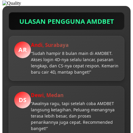
ULASAN PENGGUNA AMDBET
Andi, Surabaya
AR
“Sudah hampir 8 bulan main di AMDBET.
Akses login 4D-nya selalu lancar, pasaran
lengkap, dan CS-nya cepat respon. Kemarin
baru cair 4D, mantap banget!”
Dewi, Medan
DS
“Awalnya ragu, tapi setelah coba AMDBET
langsung ketagihan. Peluang menangnya
terasa lebih besar, dan proses
penarikannya juga cepat. Recommended
banget!”