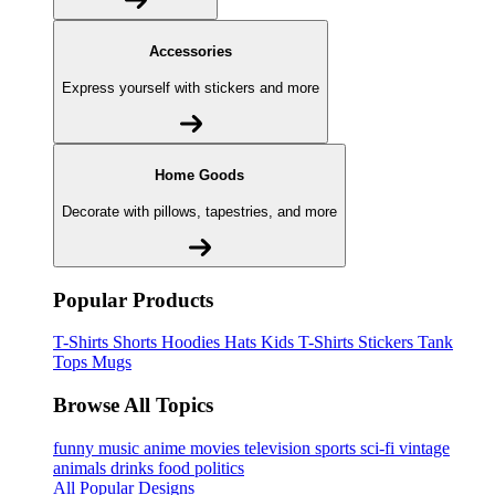
Accessories
Express yourself with stickers and more
Home Goods
Decorate with pillows, tapestries, and more
Popular Products
T-Shirts
Shorts
Hoodies
Hats
Kids T-Shirts
Stickers
Tank
Tops
Mugs
Browse All Topics
funny
music
anime
movies
television
sports
sci-fi
vintage
animals
drinks
food
politics
All Popular Designs