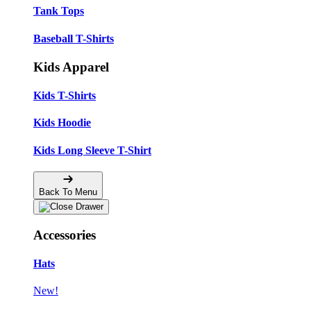
Tank Tops
Baseball T-Shirts
Kids Apparel
Kids T-Shirts
Kids Hoodie
Kids Long Sleeve T-Shirt
Back To Menu
Accessories
Hats
New!