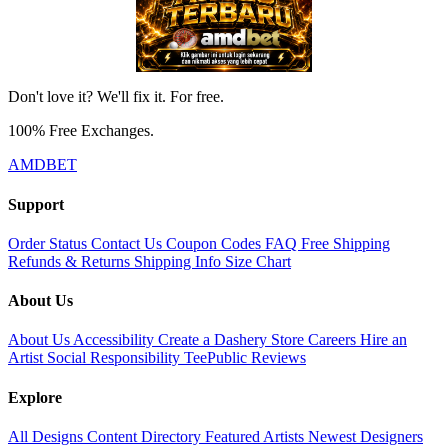
Don't love it? We'll fix it. For free.
100% Free Exchanges.
AMDBET
Support
Order Status
Contact Us
Coupon Codes
FAQ
Free Shipping
Refunds & Returns
Shipping Info
Size Chart
About Us
About Us
Accessibility
Create a Dashery Store
Careers
Hire an
Artist
Social Responsibility
TeePublic Reviews
Explore
All Designs
Content Directory
Featured Artists
Newest Designers