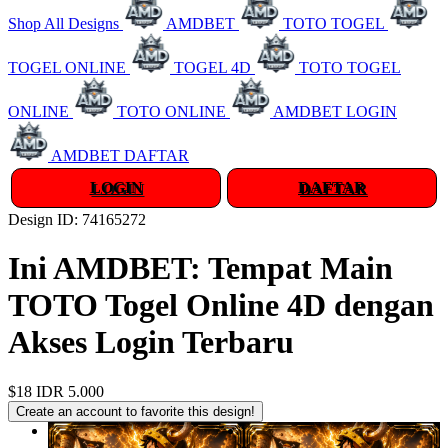
Shop All Designs
AMDBET
TOTO TOGEL
TOGEL ONLINE
TOGEL 4D
TOTO TOGEL
ONLINE
TOTO ONLINE
AMDBET LOGIN
AMDBET DAFTAR
LOGIN
DAFTAR
Design ID: 74165272
Ini AMDBET: Tempat Main
TOTO Togel Online 4D dengan
Akses Login Terbaru
$18
IDR 5.000
Create an account to favorite this design!