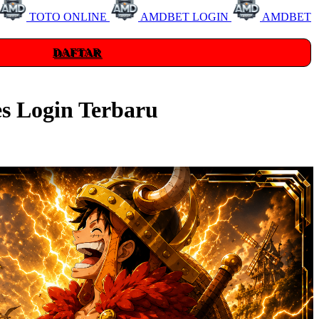
TOTO ONLINE
AMDBET LOGIN
AMDBET
DAFTAR
s Login Terbaru