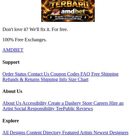
Don't love it? We'll fix it. For free.
100% Free Exchanges.
AMDBET
Support
Order Status
Contact Us
Coupon Codes
FAQ
Free Shipping
Refunds & Returns
Shipping Info
Size Chart
About Us
About Us
Accessibility
Create a Dashery Store
Careers
Hire an
Artist
Social Responsibility
TeePublic Reviews
Explore
All Designs
Content Directory
Featured Artists
Newest Designers