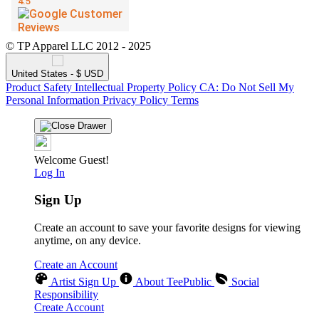
© TP Apparel LLC 2012 - 2025
United States - $ USD
Product Safety
Intellectual Property Policy
CA: Do Not Sell My
Personal Information
Privacy Policy
Terms
Welcome Guest!
Log In
Sign Up
Create an account to save your favorite designs for viewing
anytime, on any device.
Create an Account
Artist Sign Up
About TeePublic
Social
Responsibility
Create Account