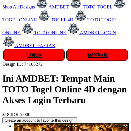
Shop All Designs
AMDBET
TOTO TOGEL
TOGEL ONLINE
TOGEL 4D
TOTO TOGEL
ONLINE
TOTO ONLINE
AMDBET LOGIN
AMDBET DAFTAR
LOGIN
DAFTAR
Design ID: 74165272
Ini AMDBET: Tempat Main
TOTO Togel Online 4D dengan
Akses Login Terbaru
$18
IDR 5.000
Create an account to favorite this design!