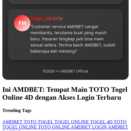
Fajar, Jakarta
FH
“Customer service AMDBET sangat
membantu, terutama buat yang masih
baru. Pasaran lengkap jadi bisa main
sesuai selera. Terima kasih AMDBET, sudah
beberapa kali menang!”
©2026 >> AMDBET Official
Ini AMDBET: Tempat Main TOTO Togel
Online 4D dengan Akses Login Terbaru
Trending Tags
AMDBET
TOTO TOGEL
TOGEL ONLINE
TOGEL 4D
TOTO
TOGEL ONLINE
TOTO ONLINE
AMDBET LOGIN
AMDBET