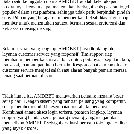
Salah satu keunggulan utama AMDBET adalah kelengkapan
pasarannya. Pemain dapat menemukan berbagai jenis pasaran togel
populer dalam satu platform, sehingga tidak perlu berpindah-pindah
situs. Pilihan yang beragam ini memberikan fleksibilitas bagi setiap
member untuk menentukan strategi bermain sesuai preferensi dan
kebiasaan masing-masing.
Selain pasaran yang lengkap, AMDBET juga didukung oleh
layanan customer service yang responsif. Tim support siap
membantu member kapan saja, baik untuk pertanyaan seputar akun,
transaksi, maupun panduan bermain. Respon cepat dan ramah dari
customer service menjadi salah satu alasan banyak pemain merasa
tenang saat bermain di sini.
Tidak hanya itu, AMDBET menawarkan peluang menang besar
setiap hari. Dengan sistem yang fair dan peluang yang kompetitif,
setiap member memiliki kesempatan meraih kemenangan.
Kombinasi antara akses login terbaru, pasaran lengkap, layanan
support yang handal, serta peluang menang yang menjanjikan
menjadikan AMDBET sebagai destinasi bermain toto togel online
yang layak dicoba.