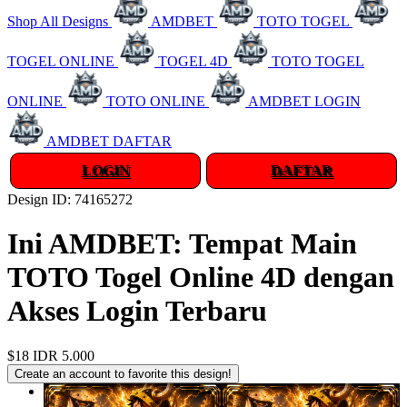
Shop All Designs
AMDBET
TOTO TOGEL
TOGEL ONLINE
TOGEL 4D
TOTO TOGEL
ONLINE
TOTO ONLINE
AMDBET LOGIN
AMDBET DAFTAR
LOGIN
DAFTAR
Design ID: 74165272
Ini AMDBET: Tempat Main
TOTO Togel Online 4D dengan
Akses Login Terbaru
$18
IDR 5.000
Create an account to favorite this design!