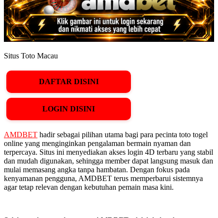
Situs Toto Macau
DAFTAR DISINI
LOGIN DISINI
AMDBET
hadir sebagai pilihan utama bagi para pecinta toto togel
online yang menginginkan pengalaman bermain nyaman dan
terpercaya. Situs ini menyediakan akses login 4D terbaru yang stabil
dan mudah digunakan, sehingga member dapat langsung masuk dan
mulai memasang angka tanpa hambatan. Dengan fokus pada
kenyamanan pengguna, AMDBET terus memperbarui sistemnya
agar tetap relevan dengan kebutuhan pemain masa kini.