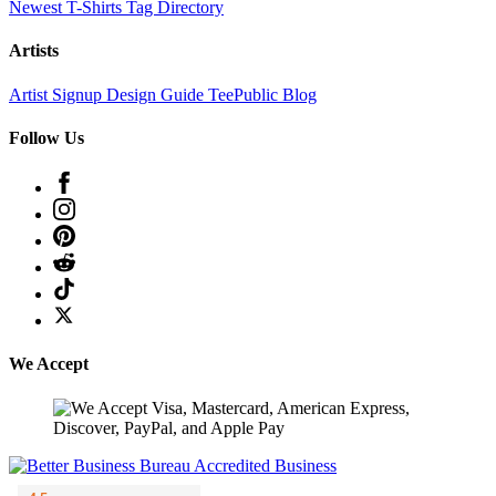
Newest T-Shirts
Tag Directory
Artists
Artist Signup
Design Guide
TeePublic Blog
Follow Us
We Accept