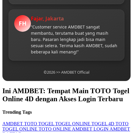
Fajar, Jakarta
FH
“Customer service AMDBET sangat
membantu, terutama buat yang masih
baru. Pasaran lengkap jadi bisa main
sesuai selera. Terima kasih AMDBET, sudah
beberapa kali menang!”
©2026 >> AMDBET Official
Ini AMDBET: Tempat Main TOTO Togel
Online 4D dengan Akses Login Terbaru
Trending Tags
AMDBET
TOTO TOGEL
TOGEL ONLINE
TOGEL 4D
TOTO
TOGEL ONLINE
TOTO ONLINE
AMDBET LOGIN
AMDBET