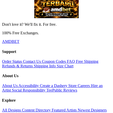
Don't love it? We'll fix it. For free.
100% Free Exchanges.
AMDBET
Support
Order Status
Contact Us
Coupon Codes
FAQ
Free Shipping
Refunds & Returns
Shipping Info
Size Chart
About Us
About Us
Accessibility
Create a Dashery Store
Careers
Hire an
Artist
Social Responsibility
TeePublic Reviews
Explore
All Designs
Content Directory
Featured Artists
Newest Designers