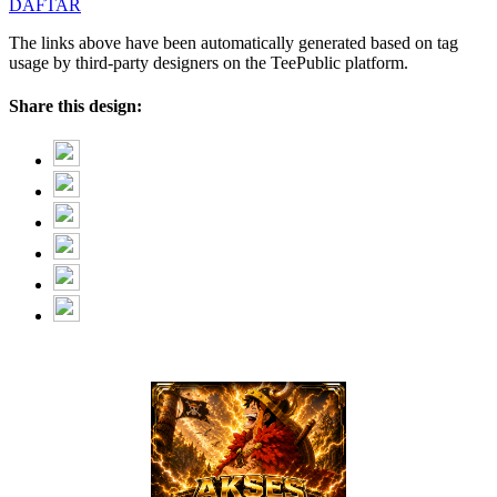
DAFTAR
The links above have been automatically generated based on tag
usage by third-party designers on the TeePublic platform.
Share this design: