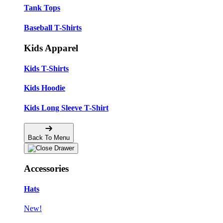
Tank Tops
Baseball T-Shirts
Kids Apparel
Kids T-Shirts
Kids Hoodie
Kids Long Sleeve T-Shirt
Back To Menu
Accessories
Hats
New!