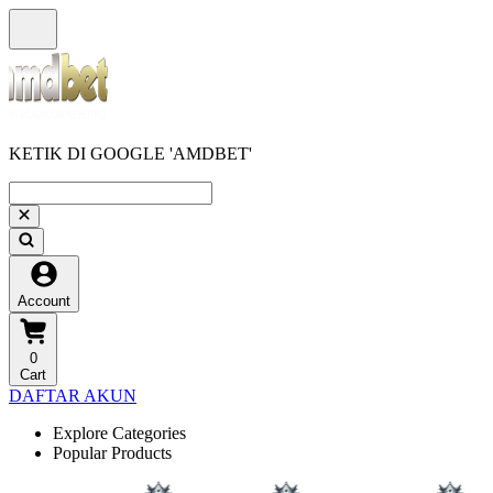
KETIK DI GOOGLE 'AMDBET'
Account
0
Cart
DAFTAR AKUN
Explore Categories
Popular Products