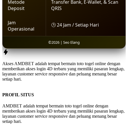
Metode
Transfer Bank, E-Wallet, & Scan
Deposit
QRIS
Jam
🕒 24 Jam / Setiap Hari
Operasional
©2026 | Seo Elang
Akses
AMDBET
adalah tempat bermain toto togel online dengan
memberikan akses login 4D terbaru yang memiliki pasaran lengkap,
layanan customer service responsive dan peluang menang besar
setiap hari.
PROFIL SITUS
AMDBET adalah tempat bermain toto togel online dengan
memberikan akses login 4D terbaru yang memiliki pasaran lengkap,
layanan customer service responsive dan peluang menang besar
setiap hari.