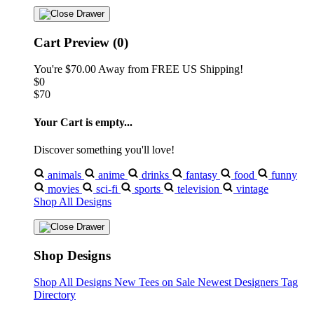
Cart Preview (0)
You're
$70.00
Away from
FREE US Shipping!
$0
$70
Your Cart is empty...
Discover something you'll love!
animals
anime
drinks
fantasy
food
funny
movies
sci-fi
sports
television
vintage
Shop All Designs
Shop Designs
Shop All Designs
New Tees on Sale
Newest Designers
Tag
Directory