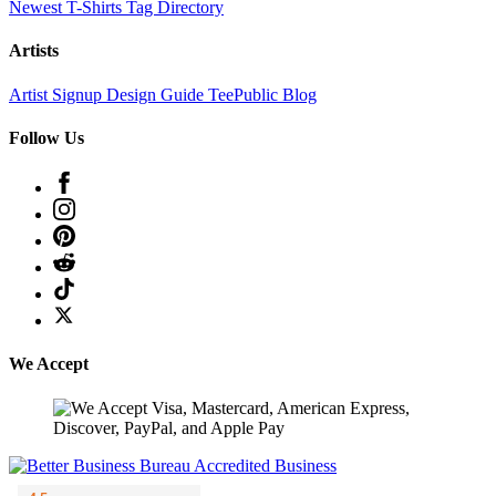
Newest T-Shirts
Tag Directory
Artists
Artist Signup
Design Guide
TeePublic Blog
Follow Us
We Accept