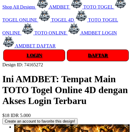
Shop All Designs
AMDBET
TOTO TOGEL
TOGEL ONLINE
TOGEL 4D
TOTO TOGEL
ONLINE
TOTO ONLINE
AMDBET LOGIN
AMDBET DAFTAR
LOGIN
DAFTAR
Design ID: 74165272
Ini AMDBET: Tempat Main
TOTO Togel Online 4D dengan
Akses Login Terbaru
$18
IDR 5.000
Create an account to favorite this design!