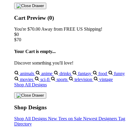
Cart Preview (0)
You're
$70.00
Away from
FREE US Shipping!
$0
$70
Your Cart is empty...
Discover something you'll love!
animals
anime
drinks
fantasy
food
funny
movies
sci-fi
sports
television
vintage
Shop All Designs
Shop Designs
Shop All Designs
New Tees on Sale
Newest Designers
Tag
Directory