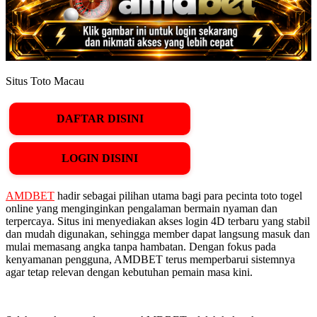
Situs Toto Macau
DAFTAR DISINI
LOGIN DISINI
AMDBET
hadir sebagai pilihan utama bagi para pecinta toto togel
online yang menginginkan pengalaman bermain nyaman dan
terpercaya. Situs ini menyediakan akses login 4D terbaru yang stabil
dan mudah digunakan, sehingga member dapat langsung masuk dan
mulai memasang angka tanpa hambatan. Dengan fokus pada
kenyamanan pengguna, AMDBET terus memperbarui sistemnya
agar tetap relevan dengan kebutuhan pemain masa kini.