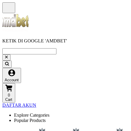
KETIK DI GOOGLE 'AMDBET'
Account
0
Cart
DAFTAR AKUN
Explore Categories
Popular Products