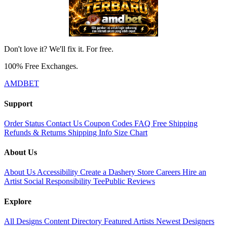
Don't love it? We'll fix it. For free.
100% Free Exchanges.
AMDBET
Support
Order Status
Contact Us
Coupon Codes
FAQ
Free Shipping
Refunds & Returns
Shipping Info
Size Chart
About Us
About Us
Accessibility
Create a Dashery Store
Careers
Hire an
Artist
Social Responsibility
TeePublic Reviews
Explore
All Designs
Content Directory
Featured Artists
Newest Designers