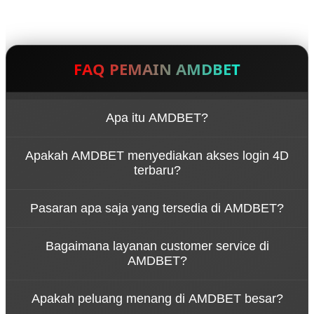
FAQ PEMAIN AMDBET
Apa itu AMDBET?
AMDBET adalah tempat bermain toto togel online
Apakah AMDBET menyediakan akses login 4D
4D yang menyediakan akses login terbaru, pasaran
terbaru?
lengkap, layanan customer service responsif, serta
peluang menang besar setiap hari.
Ya, AMDBET memberikan akses login 4D terbaru
Pasaran apa saja yang tersedia di AMDBET?
agar member dapat bermain dengan nyaman dan
aman.
AMDBET memiliki pasaran togel yang lengkap,
Bagaimana layanan customer service di
sehingga pemain bisa memilih berbagai jenis
AMDBET?
pasaran sesuai keinginan.
AMDBET dilengkapi dengan layanan customer
Apakah peluang menang di AMDBET besar?
service yang responsif, siap membantu member