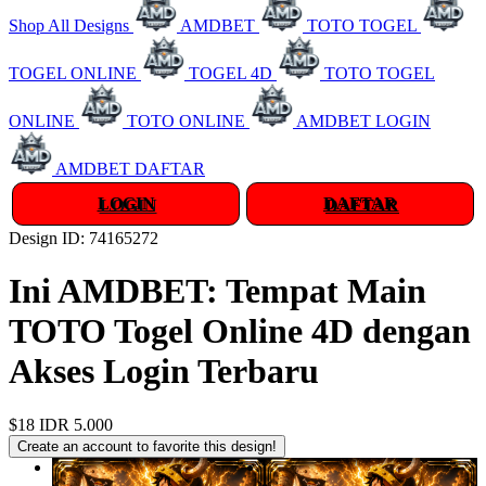
Shop All Designs
AMDBET
TOTO TOGEL
TOGEL ONLINE
TOGEL 4D
TOTO TOGEL
ONLINE
TOTO ONLINE
AMDBET LOGIN
AMDBET DAFTAR
LOGIN
DAFTAR
Design ID: 74165272
Ini AMDBET: Tempat Main
TOTO Togel Online 4D dengan
Akses Login Terbaru
$18
IDR 5.000
Create an account to favorite this design!