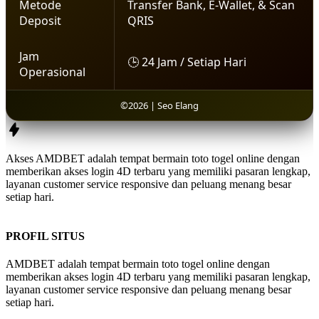
Metode
Transfer Bank, E-Wallet, & Scan
Deposit
QRIS
Jam
🕒 24 Jam / Setiap Hari
Operasional
©2026 | Seo Elang
Akses
AMDBET
adalah tempat bermain toto togel online dengan
memberikan akses login 4D terbaru yang memiliki pasaran lengkap,
layanan customer service responsive dan peluang menang besar
setiap hari.
PROFIL SITUS
AMDBET adalah tempat bermain toto togel online dengan
memberikan akses login 4D terbaru yang memiliki pasaran lengkap,
layanan customer service responsive dan peluang menang besar
setiap hari.