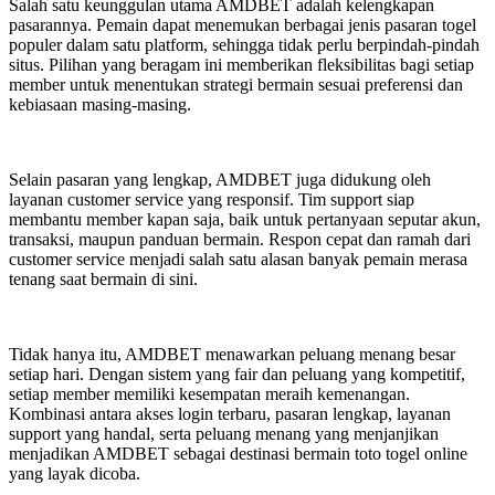
Salah satu keunggulan utama AMDBET adalah kelengkapan
pasarannya. Pemain dapat menemukan berbagai jenis pasaran togel
populer dalam satu platform, sehingga tidak perlu berpindah-pindah
situs. Pilihan yang beragam ini memberikan fleksibilitas bagi setiap
member untuk menentukan strategi bermain sesuai preferensi dan
kebiasaan masing-masing.
Selain pasaran yang lengkap, AMDBET juga didukung oleh
layanan customer service yang responsif. Tim support siap
membantu member kapan saja, baik untuk pertanyaan seputar akun,
transaksi, maupun panduan bermain. Respon cepat dan ramah dari
customer service menjadi salah satu alasan banyak pemain merasa
tenang saat bermain di sini.
Tidak hanya itu, AMDBET menawarkan peluang menang besar
setiap hari. Dengan sistem yang fair dan peluang yang kompetitif,
setiap member memiliki kesempatan meraih kemenangan.
Kombinasi antara akses login terbaru, pasaran lengkap, layanan
support yang handal, serta peluang menang yang menjanjikan
menjadikan AMDBET sebagai destinasi bermain toto togel online
yang layak dicoba.