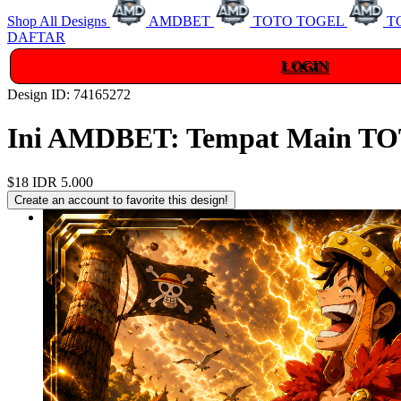
Shop All Designs
AMDBET
TOTO TOGEL
T
DAFTAR
LOGIN
Design ID: 74165272
Ini AMDBET: Tempat Main TOTO
$18
IDR 5.000
Create an account to favorite this design!