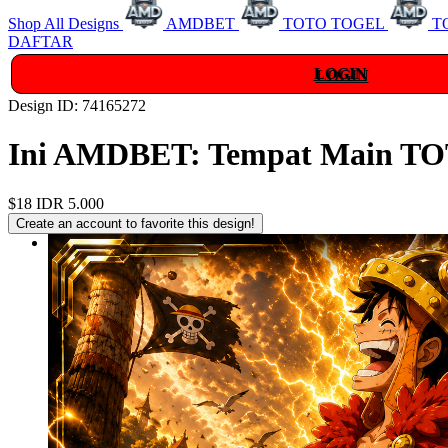
Shop All Designs
AMDBET
TOTO TOGEL
T
DAFTAR
LOGIN
Design ID: 74165272
Ini AMDBET: Tempat Main TOTO
$18
IDR 5.000
Create an account to favorite this design!