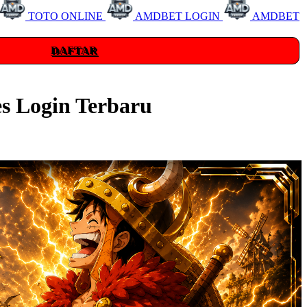
TOTO ONLINE
AMDBET LOGIN
AMDBET
DAFTAR
s Login Terbaru