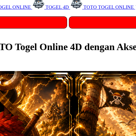
OGEL ONLINE
TOGEL 4D
TOTO TOGEL ONLINE
 Togel Online 4D dengan Akse