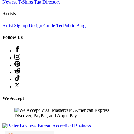
Newest T-Shirts
Tag Directory
Artists
Artist Signup
Design Guide
TeePublic Blog
Follow Us
We Accept