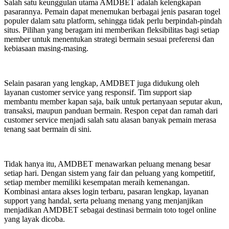
Salah satu keunggulan utama AMDBET adalah kelengkapan
pasarannya. Pemain dapat menemukan berbagai jenis pasaran togel
populer dalam satu platform, sehingga tidak perlu berpindah-pindah
situs. Pilihan yang beragam ini memberikan fleksibilitas bagi setiap
member untuk menentukan strategi bermain sesuai preferensi dan
kebiasaan masing-masing.
Selain pasaran yang lengkap, AMDBET juga didukung oleh
layanan customer service yang responsif. Tim support siap
membantu member kapan saja, baik untuk pertanyaan seputar akun,
transaksi, maupun panduan bermain. Respon cepat dan ramah dari
customer service menjadi salah satu alasan banyak pemain merasa
tenang saat bermain di sini.
Tidak hanya itu, AMDBET menawarkan peluang menang besar
setiap hari. Dengan sistem yang fair dan peluang yang kompetitif,
setiap member memiliki kesempatan meraih kemenangan.
Kombinasi antara akses login terbaru, pasaran lengkap, layanan
support yang handal, serta peluang menang yang menjanjikan
menjadikan AMDBET sebagai destinasi bermain toto togel online
yang layak dicoba.