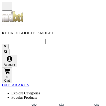
KETIK DI GOOGLE 'AMDBET'
Account
0
Cart
DAFTAR AKUN
Explore Categories
Popular Products