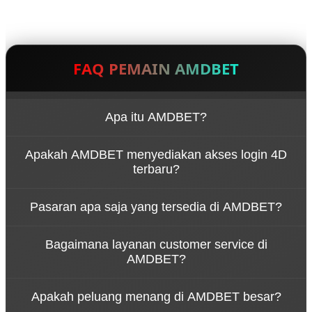
FAQ PEMAIN AMDBET
Apa itu AMDBET?
AMDBET adalah tempat bermain toto togel online
Apakah AMDBET menyediakan akses login 4D
4D yang menyediakan akses login terbaru, pasaran
terbaru?
lengkap, layanan customer service responsif, serta
peluang menang besar setiap hari.
Ya, AMDBET memberikan akses login 4D terbaru
Pasaran apa saja yang tersedia di AMDBET?
agar member dapat bermain dengan nyaman dan
aman.
AMDBET memiliki pasaran togel yang lengkap,
Bagaimana layanan customer service di
sehingga pemain bisa memilih berbagai jenis
AMDBET?
pasaran sesuai keinginan.
AMDBET dilengkapi dengan layanan customer
Apakah peluang menang di AMDBET besar?
service yang responsif, siap membantu member