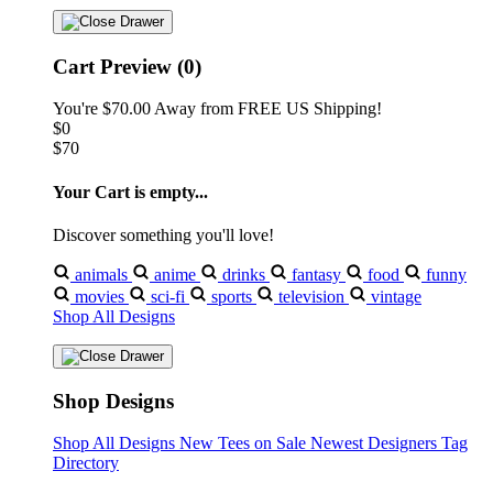
Cart Preview (0)
You're
$70.00
Away from
FREE US Shipping!
$0
$70
Your Cart is empty...
Discover something you'll love!
animals
anime
drinks
fantasy
food
funny
movies
sci-fi
sports
television
vintage
Shop All Designs
Shop Designs
Shop All Designs
New Tees on Sale
Newest Designers
Tag
Directory