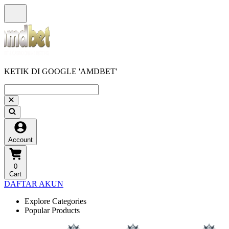
KETIK DI GOOGLE 'AMDBET'
Account
0
Cart
DAFTAR AKUN
Explore Categories
Popular Products