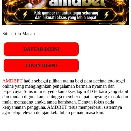
Situs Toto Macau
DAFTAR DISINI
LOGIN DISINI
AMDBET
hadir sebagai pilihan utama bagi para pecinta toto togel
online yang menginginkan pengalaman bermain nyaman dan
terpercaya. Situs ini menyediakan akses login 4D terbaru yang stabil
dan mudah digunakan, sehingga member dapat langsung masuk dan
mulai memasang angka tanpa hambatan. Dengan fokus pada
kenyamanan pengguna, AMDBET terus memperbarui sistemnya
agar tetap relevan dengan kebutuhan pemain masa kini.