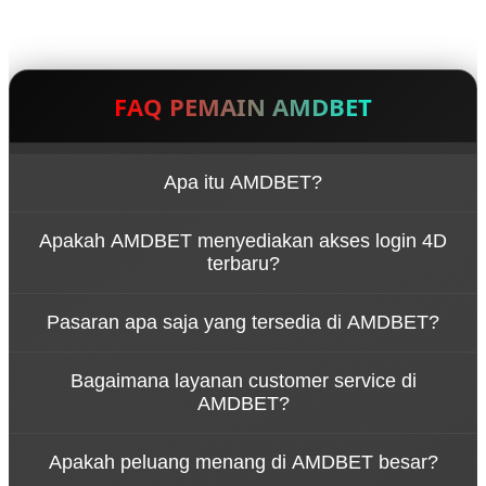
FAQ PEMAIN AMDBET
Apa itu AMDBET?
AMDBET adalah tempat bermain toto togel online
Apakah AMDBET menyediakan akses login 4D
4D yang menyediakan akses login terbaru, pasaran
terbaru?
lengkap, layanan customer service responsif, serta
peluang menang besar setiap hari.
Ya, AMDBET memberikan akses login 4D terbaru
Pasaran apa saja yang tersedia di AMDBET?
agar member dapat bermain dengan nyaman dan
aman.
AMDBET memiliki pasaran togel yang lengkap,
Bagaimana layanan customer service di
sehingga pemain bisa memilih berbagai jenis
AMDBET?
pasaran sesuai keinginan.
AMDBET dilengkapi dengan layanan customer
Apakah peluang menang di AMDBET besar?
service yang responsif, siap membantu member