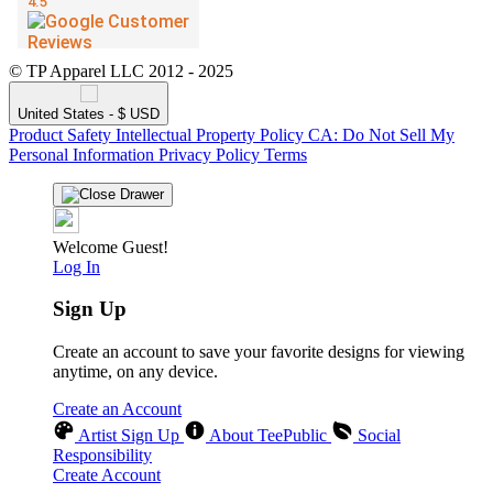
© TP Apparel LLC 2012 - 2025
United States - $ USD
Product Safety
Intellectual Property Policy
CA: Do Not Sell My
Personal Information
Privacy Policy
Terms
Welcome Guest!
Log In
Sign Up
Create an account to save your favorite designs for viewing
anytime, on any device.
Create an Account
Artist Sign Up
About TeePublic
Social
Responsibility
Create Account