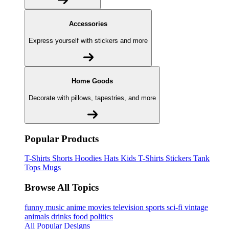
Accessories
Express yourself with stickers and more
Home Goods
Decorate with pillows, tapestries, and more
Popular Products
T-Shirts
Shorts
Hoodies
Hats
Kids T-Shirts
Stickers
Tank
Tops
Mugs
Browse All Topics
funny
music
anime
movies
television
sports
sci-fi
vintage
animals
drinks
food
politics
All Popular Designs