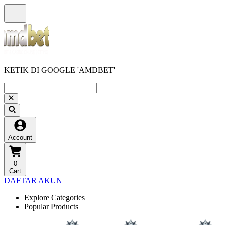
KETIK DI GOOGLE 'AMDBET'
Account
0
Cart
DAFTAR AKUN
Explore Categories
Popular Products