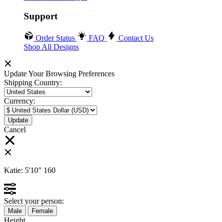
Support
Order Status
FAQ
Contact Us
Shop All Designs
Update Your Browsing Preferences
Shipping Country:
Currency:
Cancel
Katie:
5'10"
160
Select your person:
Male
Female
Height