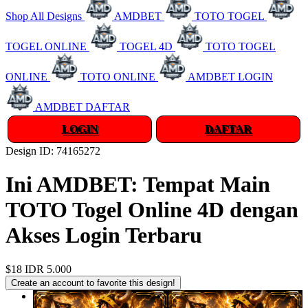
Shop All Designs
AMDBET
TOTO TOGEL
TOGEL ONLINE
TOGEL 4D
TOTO TOGEL
ONLINE
TOTO ONLINE
AMDBET LOGIN
AMDBET DAFTAR
LOGIN
DAFTAR
Design ID: 74165272
Ini AMDBET: Tempat Main
TOTO Togel Online 4D dengan
Akses Login Terbaru
$18
IDR 5.000
Create an account to favorite this design!