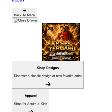
Pillows
Back To Menu
Shop Designs
Discover a classic design or new favorite artist
Apparel
Shop for Adults & Kids