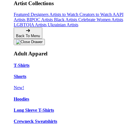
Artist Collections
Featured Designers
Artists to Watch
Creators to Watch
AAPI
Artists
BIPOC Artists
Black Artists
Celebrate Women Artists
LGBTQIA Artists
Ukrainian Artists
Back To Menu
Adult Apparel
T-Shirts
Shorts
New!
Hoodies
Long Sleeve T-Shirts
Crewneck Sweatshirts