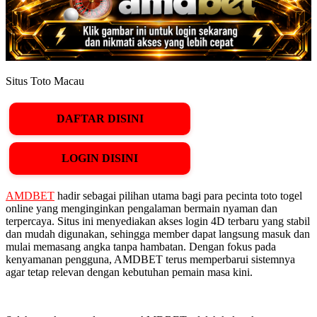
Situs Toto Macau
DAFTAR DISINI
LOGIN DISINI
AMDBET
hadir sebagai pilihan utama bagi para pecinta toto togel
online yang menginginkan pengalaman bermain nyaman dan
terpercaya. Situs ini menyediakan akses login 4D terbaru yang stabil
dan mudah digunakan, sehingga member dapat langsung masuk dan
mulai memasang angka tanpa hambatan. Dengan fokus pada
kenyamanan pengguna, AMDBET terus memperbarui sistemnya
agar tetap relevan dengan kebutuhan pemain masa kini.