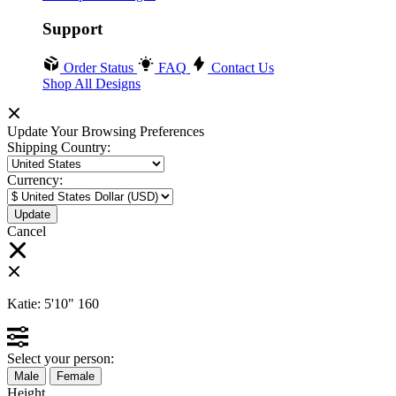
Support
Order Status
FAQ
Contact Us
Shop All Designs
Update Your Browsing Preferences
Shipping Country:
Currency:
Cancel
Katie:
5'10"
160
Select your person:
Male
Female
Height