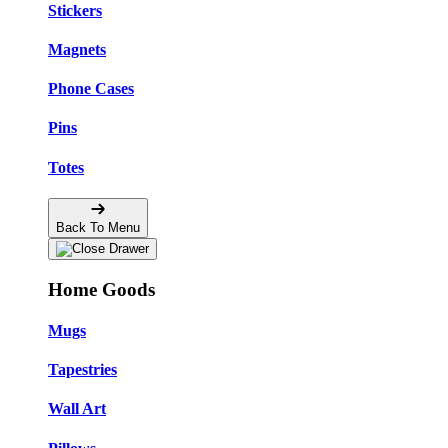
Stickers
Magnets
Phone Cases
Pins
Totes
Back To Menu
Home Goods
Mugs
Tapestries
Wall Art