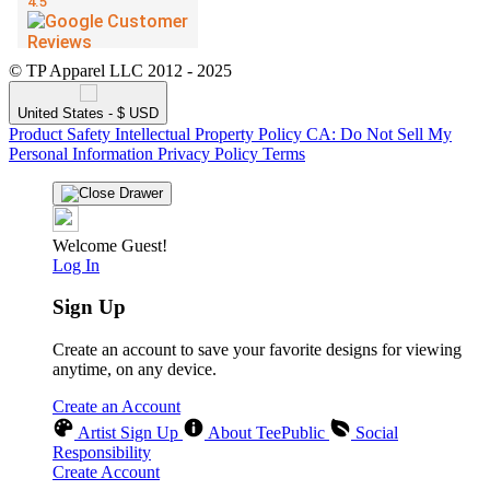
© TP Apparel LLC 2012 - 2025
United States - $ USD
Product Safety
Intellectual Property Policy
CA: Do Not Sell My
Personal Information
Privacy Policy
Terms
Welcome Guest!
Log In
Sign Up
Create an account to save your favorite designs for viewing
anytime, on any device.
Create an Account
Artist Sign Up
About TeePublic
Social
Responsibility
Create Account